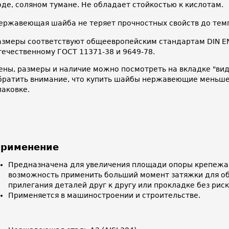
оде, соляном тумане. Не обладает стойкостью к кислотам.
ержавеющая шайба не теряет прочностных свойств до тем
азмеры соответствуют общеевропейским стандартам DIN EN 
течественному ГОСТ 11371-38 и 9649-78.
ены, размеры и наличие можно посмотреть на вкладке "ви
братить внимание, что купить шайбы нержавеющие меньше
паковке.
рименение
Предназначена для увеличения площади опоры крепежа 
возможность применить больший момент затяжки для о
прилегания деталей друг к другу или прокладке без рис
Применяется в машиностроении и строительстве.