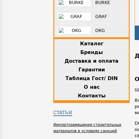
BURKE
GRAF
OKG
Каталог
Бренды
Д
Доставка и оплата
Гарантии
Таблица Гост/ DIN
О
О нас
Ш
Контакты
В
р
СТАТЬИ
м
D
Импортозамещение строительных
н
материалов в условиях санкций
с