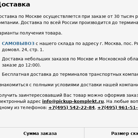
оставка
оставка по Москве осуществляется при заказе от 30 тысяч
омпании. Доставка по всей России производится до термин
арианты получения товара.
САМОВЫВОЗ
с нашего склада по адресу г. Москва, пос. Р
домовл. 24, стр. 1.
Доставка небольших заказов по Москве и Московской облас
заказе до 12:00).
Бесплатная доставка до терминалов транспортных компан
знакомиться с полными условиями доставки нашей компа
олучить заинтересовавший Вас товар можно оформив заказ 
лектронный адрес
info@pickup-komplekt.ru
. На любые во
дному из телефонов:
+7(495) 542-22-84
,
+7(495) 961-51
Сумма заказа
Размер ск