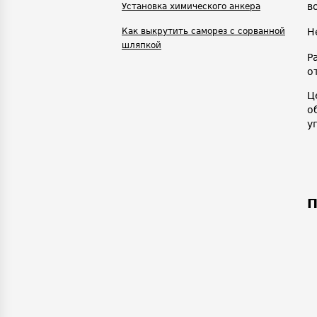
в
Установка химического анкера
Как выкрутить саморез с сорванной
Н
шляпкой
Р
о
Ц
о
у
П