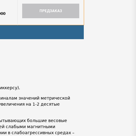
ПРЕДЗАКАЗ
000
иккерсу).
иналам значений метрической
 увеличения на 1-2 десятые
спытывающих большие весовые
щей слабыми магнитными
ии в слабоагрессивных средах –