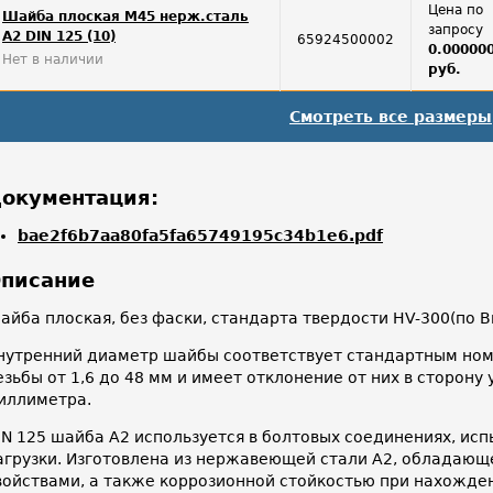
Цена по
Шайба плоская М45 нерж.сталь
запросу
А2 DIN 125 (10)
65924500002
0.00000
Нет в наличии
руб.
Смотреть все размеры
окументация:
bae2f6b7aa80fa5fa65749195c34b1e6.pdf
писание
айба плоская, без фаски, стандарта твердости HV-300(по В
нутренний диаметр шайбы соответствует стандартным ном
езьбы от 1,6 до 48 мм и имеет отклонение от них в сторону
иллиметра.
IN 125 шайба А2 используется в болтовых соединениях, и
агрузки. Изготовлена из нержавеющей стали А2, обладаю
войствами, а также коррозионной стойкостью при нахожден