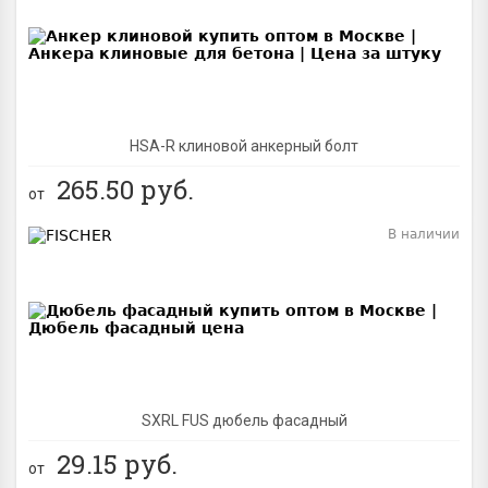
BEST
NEW
HSA-R клиновой анкерный болт
265.50
руб.
от
В наличии
BEST
SXRL FUS дюбель фасадный
29.15
руб.
от