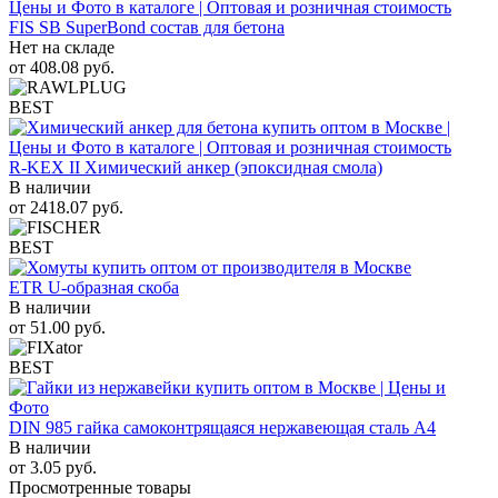
FIS SB SuperBond состав для бетона
Нет на складе
от
408.08
руб.
BEST
R-KEX II Химический анкер (эпоксидная смола)
В наличии
от
2418.07
руб.
BEST
ETR U-образная скоба
В наличии
от
51.00
руб.
BEST
DIN 985 гайка самоконтрящаяся нержавеющая сталь A4
В наличии
от
3.05
руб.
Просмотренные товары