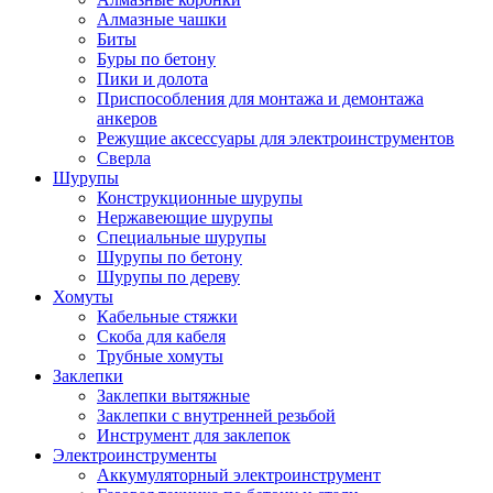
Алмазные чашки
Биты
Буры по бетону
Пики и долота
Приспособления для монтажа и демонтажа
анкеров
Режущие аксессуары для электроинструментов
Сверла
Шурупы
Конструкционные шурупы
Нержавеющие шурупы
Специальные шурупы
Шурупы по бетону
Шурупы по дереву
Хомуты
Кабельные стяжки
Скоба для кабеля
Трубные хомуты
Заклепки
Заклепки вытяжные
Заклепки с внутренней резьбой
Инструмент для заклепок
Электроинструменты
Аккумуляторный электроинструмент