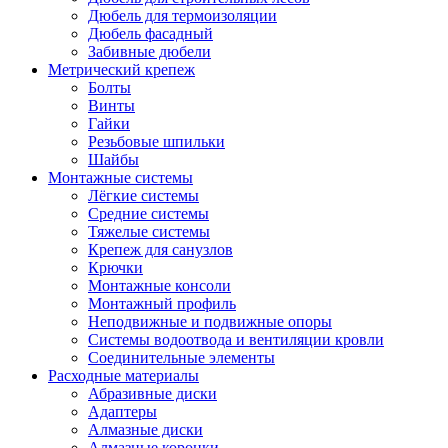
Дюбель для термоизоляции
Дюбель фасадный
Забивные дюбели
Метрический крепеж
Болты
Винты
Гайки
Резьбовые шпильки
Шайбы
Монтажные системы
Лёгкие системы
Средние системы
Тяжелые системы
Крепеж для санузлов
Крючки
Монтажные консоли
Монтажный профиль
Неподвижные и подвижные опоры
Системы водоотвода и вентиляции кровли
Соединительные элементы
Расходные материалы
Абразивные диски
Адаптеры
Алмазные диски
Алмазные коронки