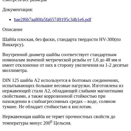
Документация:
bae2f6b7aa80fa5fa65749195c34b1e6.pdf
Описание
Шайба плоская, без фаски, стандарта твердости HV-300(по
Виккерсу).
Внутренний диаметр шайбы соответствует стандартным
номиналам значений метрической резьбы от 1,6 до 48 мм и
имеет отклонение от них в сторону увеличения на 1-2 десятые
миллиметра.
DIN 125 шайба А2 используется в болтовых соединениях,
испытывающих большие весовые нагрузки. Изготовлена из
нержавеющей стали А2, обладающей слабыми магнитными
свойствами, а также коррозионной стойкостью при
нахождении в слабоагрессивных средах – воде, соляном
тумане. Не обладает стойкостью к кислотам.
Нержавеющая шайба не теряет прочностных свойств до
0
температуры минус 200
Цельсия.