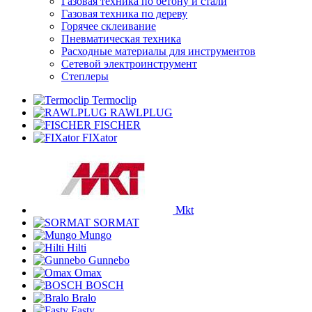
Газовая техника по бетону и стали
Газовая техника по дереву
Горячее склеивание
Пневматическая техника
Расходные материалы для инструментов
Сетевой электроинструмент
Степлеры
Termoclip
RAWLPLUG
FISCHER
FIXator
Mkt
SORMAT
Mungo
Hilti
Gunnebo
Omax
BOSCH
Bralo
Fasty