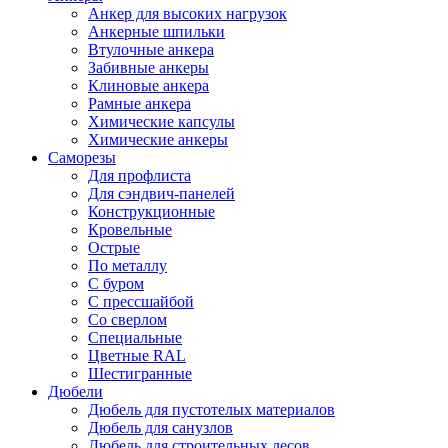
Анкер для высоких нагрузок
Анкерные шпильки
Втулочные анкера
Забивные анкеры
Клиновые анкера
Рамные анкера
Химические капсулы
Химические анкеры
Саморезы
Для профлиста
Для сэндвич-панелей
Конструкционные
Кровельные
Острые
По металлу
С буром
С прессшайбой
Со сверлом
Специальные
Цветные RAL
Шестигранные
Дюбели
Дюбель для пустотелых материалов
Дюбель для санузлов
Дюбель для строительных лесов