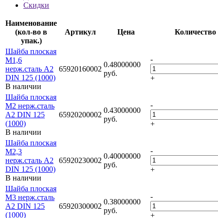
Скидки
Наименование
(кол-во в
Артикул
Цена
Количество
упак.)
Шайба плоская
-
М1,6
0.48000000
нерж.сталь А2
65920160002
руб.
DIN 125 (1000)
+
В наличии
Шайба плоская
-
М2 нерж.сталь
0.43000000
А2 DIN 125
65920200002
руб.
(1000)
+
В наличии
Шайба плоская
-
М2,3
0.40000000
нерж.сталь А2
65920230002
руб.
DIN 125 (1000)
+
В наличии
Шайба плоская
-
М3 нерж.сталь
0.38000000
А2 DIN 125
65920300002
руб.
(1000)
+