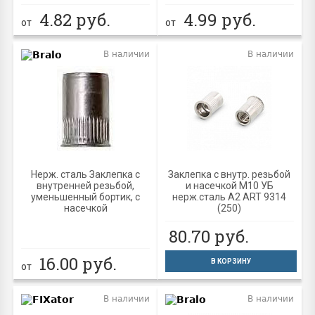
4.82
руб.
4.99
руб.
от
от
В наличии
В наличии
Нерж. сталь Заклепка с
Заклепка с внутр. резьбой
внутренней резьбой,
и насечкой М10 УБ
уменьшенный бортик, с
нерж.сталь A2 ART 9314
насечкой
(250)
80.70
руб.
16.00
руб.
В КОРЗИНУ
от
В наличии
В наличии