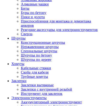
Алмазные чашки
Биты
Буры по бетону
Пики и долота
Приспособления для монтажа и демонтажа
анкеров
Режущие аксессуары для электроинструментов
Сверла
Шурупы
Конструкционные шурупы
Нержавеющие шурупы
Специальные шурупы
Шурупы по бетону
Шурупы по дереву
Хомуты
Кабельные стяжки
Скоба для кабеля
Трубные хомуты
Заклепки
Заклепки вытяжные
Заклепки с внутренней резьбой
Инструмент для заклепок
Электроинструменты
Аккумуляторный электроинструмент