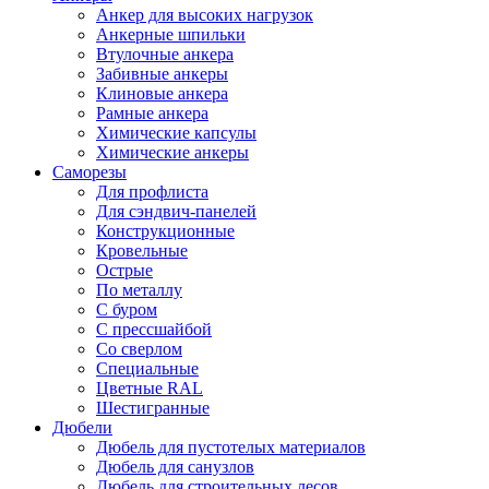
Анкер для высоких нагрузок
Анкерные шпильки
Втулочные анкера
Забивные анкеры
Клиновые анкера
Рамные анкера
Химические капсулы
Химические анкеры
Саморезы
Для профлиста
Для сэндвич-панелей
Конструкционные
Кровельные
Острые
По металлу
С буром
С прессшайбой
Со сверлом
Специальные
Цветные RAL
Шестигранные
Дюбели
Дюбель для пустотелых материалов
Дюбель для санузлов
Дюбель для строительных лесов