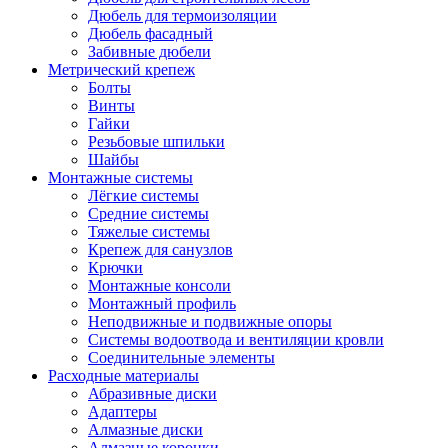
Дюбель для термоизоляции
Дюбель фасадный
Забивные дюбели
Метрический крепеж
Болты
Винты
Гайки
Резьбовые шпильки
Шайбы
Монтажные системы
Лёгкие системы
Средние системы
Тяжелые системы
Крепеж для санузлов
Крючки
Монтажные консоли
Монтажный профиль
Неподвижные и подвижные опоры
Системы водоотвода и вентиляции кровли
Соединительные элементы
Расходные материалы
Абразивные диски
Адаптеры
Алмазные диски
Алмазные коронки