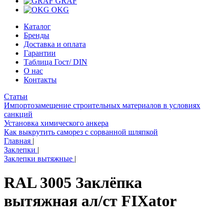
GRAF
OKG
Каталог
Бренды
Доставка и оплата
Гарантии
Таблица Гост/ DIN
О нас
Контакты
Статьи
Импортозамещение строительных материалов в условиях
санкций
Установка химического анкера
Как выкрутить саморез с сорванной шляпкой
Главная
|
Заклепки
|
Заклепки вытяжные
|
RAL 3005 Заклёпка
вытяжная ал/ст FIXator