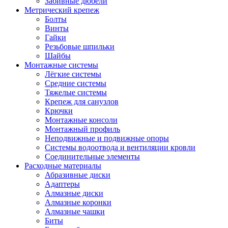
Забивные дюбели
Метрический крепеж
Болты
Винты
Гайки
Резьбовые шпильки
Шайбы
Монтажные системы
Лёгкие системы
Средние системы
Тяжелые системы
Крепеж для санузлов
Крючки
Монтажные консоли
Монтажный профиль
Неподвижные и подвижные опоры
Системы водоотвода и вентиляции кровли
Соединительные элементы
Расходные материалы
Абразивные диски
Адаптеры
Алмазные диски
Алмазные коронки
Алмазные чашки
Биты