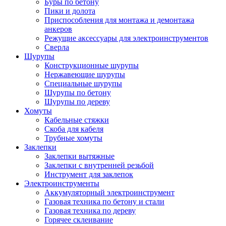
Буры по бетону
Пики и долота
Приспособления для монтажа и демонтажа
анкеров
Режущие аксессуары для электроинструментов
Сверла
Шурупы
Конструкционные шурупы
Нержавеющие шурупы
Специальные шурупы
Шурупы по бетону
Шурупы по дереву
Хомуты
Кабельные стяжки
Скоба для кабеля
Трубные хомуты
Заклепки
Заклепки вытяжные
Заклепки с внутренней резьбой
Инструмент для заклепок
Электроинструменты
Аккумуляторный электроинструмент
Газовая техника по бетону и стали
Газовая техника по дереву
Горячее склеивание