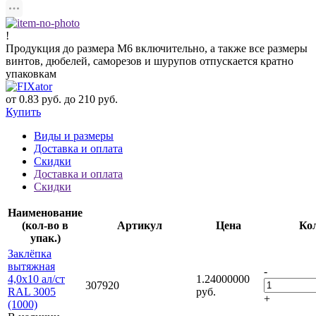
!
Продукция до размера М6 включительно, а также все размеры
винтов, дюбелей, саморезов и шурупов отпускается кратно
упаковкам
от 0.83 руб. до 210 руб.
Купить
Виды и размеры
Доставка и оплата
Скидки
Доставка и оплата
Скидки
Наименование
(кол-во в
Артикул
Цена
Ко
упак.)
Заклёпка
вытяжная
-
4,0х10 ал/ст
1.24000000
307920
RAL 3005
руб.
+
(1000)