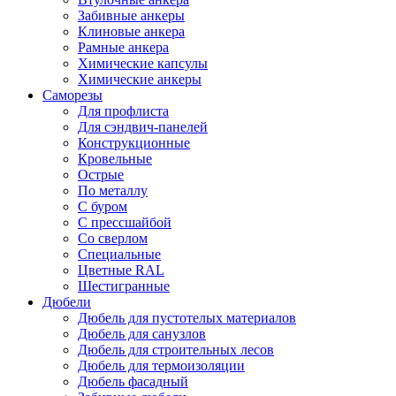
Забивные анкеры
Клиновые анкера
Рамные анкера
Химические капсулы
Химические анкеры
Саморезы
Для профлиста
Для сэндвич-панелей
Конструкционные
Кровельные
Острые
По металлу
С буром
С прессшайбой
Со сверлом
Специальные
Цветные RAL
Шестигранные
Дюбели
Дюбель для пустотелых материалов
Дюбель для санузлов
Дюбель для строительных лесов
Дюбель для термоизоляции
Дюбель фасадный