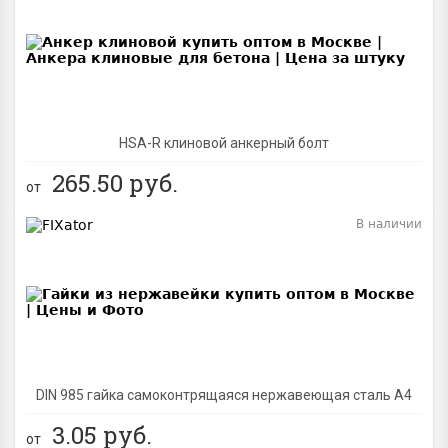
BEST
NEW
HSA-R клиновой анкерный болт
265.50
руб.
от
В наличии
BEST
DIN 985 гайка самоконтрящаяся нержавеющая сталь A4
3.05
руб.
от