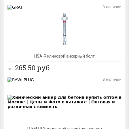
В наличии
BEST
NEW
HSA-R клиновой анкерный болт
265.50
руб.
от
В наличии
BEST
R-KEM II Химический анкер (полиэстер)