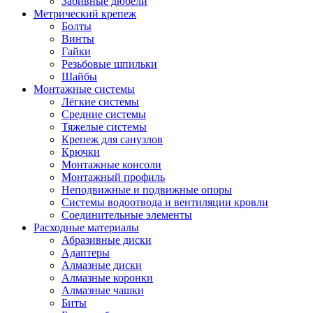
Забивные дюбели
Метрический крепеж
Болты
Винты
Гайки
Резьбовые шпильки
Шайбы
Монтажные системы
Лёгкие системы
Средние системы
Тяжелые системы
Крепеж для санузлов
Крючки
Монтажные консоли
Монтажный профиль
Неподвижные и подвижные опоры
Системы водоотвода и вентиляции кровли
Соединительные элементы
Расходные материалы
Абразивные диски
Адаптеры
Алмазные диски
Алмазные коронки
Алмазные чашки
Биты