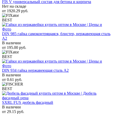
FIS V универсальный состав для бетона и кирпича
Нет на складе
от
1920.29
руб.
BEST
DIN 985 гайка самоконтрящаяся, блистер, нержавеющая сталь
A2
В наличии
от
195.00
руб.
BEST
DIN 934 гайка нержавеющая сталь A2
В наличии
от
0.61
руб.
BEST
SXRL FUS дюбель фасадный
В наличии
от
29.15
руб.