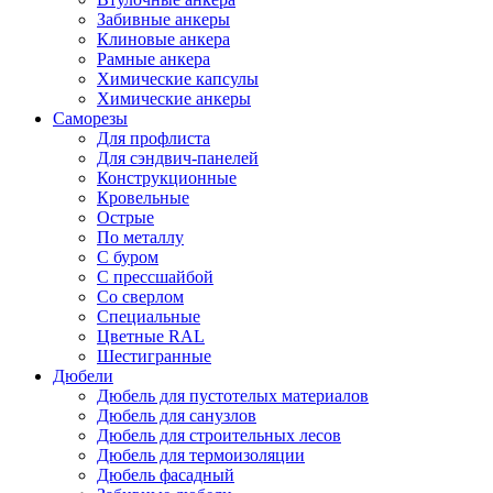
Забивные анкеры
Клиновые анкера
Рамные анкера
Химические капсулы
Химические анкеры
Саморезы
Для профлиста
Для сэндвич-панелей
Конструкционные
Кровельные
Острые
По металлу
С буром
С прессшайбой
Со сверлом
Специальные
Цветные RAL
Шестигранные
Дюбели
Дюбель для пустотелых материалов
Дюбель для санузлов
Дюбель для строительных лесов
Дюбель для термоизоляции
Дюбель фасадный