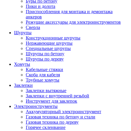
Буры по бетону
Пики и долота
Приспособления для монтажа и демонтажа
анкеров
Режущие аксессуары для электроинструментов
Сверла
Шурупы
Конструкционные шурупы
Нержавеющие шурупы
Специальные шурупы
Шурупы по бетону
Шурупы по дереву
Хомуты
Кабельные стяжки
Скоба для кабеля
Трубные хомуты
Заклепки
Заклепки вытяжные
Заклепки с внутренней резьбой
Инструмент для заклепок
Электроинструменты
Аккумуляторный электроинструмент
Газовая техника по бетону и стали
Газовая техника по дереву
Горячее склеивание