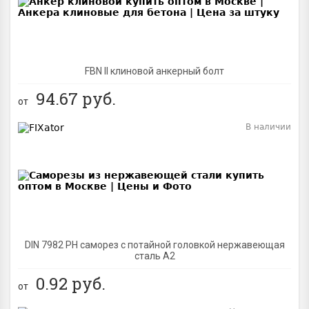
FBN II клиновой анкерный болт
94.67
руб.
от
В наличии
BEST
DIN 7982 PH саморез с потайной головкой нержавеющая
сталь A2
0.92
руб.
от