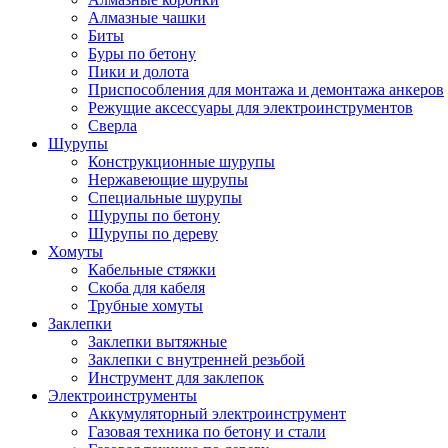
Алмазные чашки
Биты
Буры по бетону
Пики и долота
Приспособления для монтажа и демонтажа анкеров
Режущие аксессуары для электроинструментов
Сверла
Шурупы
Конструкционные шурупы
Нержавеющие шурупы
Специальные шурупы
Шурупы по бетону
Шурупы по дереву
Хомуты
Кабельные стяжки
Скоба для кабеля
Трубные хомуты
Заклепки
Заклепки вытяжные
Заклепки с внутренней резьбой
Инструмент для заклепок
Электроинструменты
Аккумуляторный электроинструмент
Газовая техника по бетону и стали