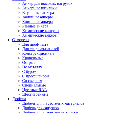
Анкер для высоких нагрузок
Анкерные шпильки
Втулочные анкера
Забивные анкеры
Клиновые анкера
Рамные анкера
Химические капсулы
Химические анкеры
Саморезы
Для профлиста
Для сэндвич-панелей
Конструкционные
Кровельные
Острые
По металлу
С буром
С прессшайбой
Со сверлом
Специальные
Цветные RAL
Шестигранные
Дюбели
Дюбель для пустотелых материалов
Дюбель для санузлов
Дюбель для строительных лесов