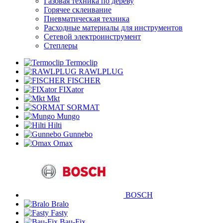
Газовая техника по дереву
Горячее склеивание
Пневматическая техника
Расходные материалы для инструментов
Сетевой электроинструмент
Степлеры
Termoclip
RAWLPLUG
FISCHER
FIXator
Mkt
SORMAT
Mungo
Hilti
Gunnebo
Omax
BOSCH
Bralo
Fasty
Bau-Fix