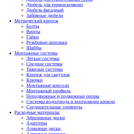
Дюбель для термоизоляции
Дюбель фасадный
Забивные дюбели
Метрический крепеж
Болты
Винты
Гайки
Резьбовые шпильки
Шайбы
Монтажные системы
Лёгкие системы
Средние системы
Тяжелые системы
Крепеж для санузлов
Крючки
Монтажные консоли
Монтажный профиль
Неподвижные и подвижные опоры
Системы водоотвода и вентиляции кровли
Соединительные элементы
Расходные материалы
Абразивные диски
Адаптеры
Алмазные диски
Алмазные коронки