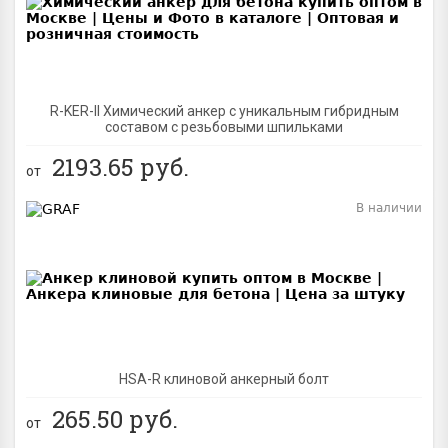
R-KER-II Химический анкер с уникальным гибридным
составом с резьбовыми шпильками
2193.65
руб.
от
В наличии
BEST
NEW
HSA-R клиновой анкерный болт
265.50
руб.
от