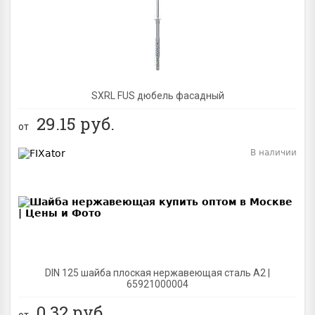
BEST
SXRL FUS дюбель фасадный
29.15
руб.
от
В наличии
BEST
DIN 125 шайба плоская нержавеющая сталь A2 |
65921000004
0.32
руб.
от