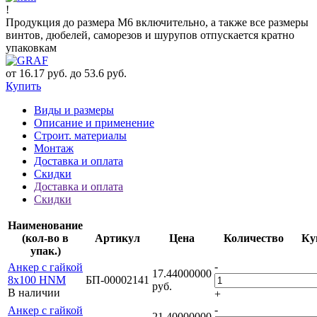
!
Продукция до размера М6 включительно, а также все размеры
винтов, дюбелей, саморезов и шурупов отпускается кратно
упаковкам
от 16.17 руб. до 53.6 руб.
Купить
Виды и размеры
Описание и применение
Строит. материалы
Монтаж
Доставка и оплата
Скидки
Доставка и оплата
Скидки
Наименование
(кол-во в
Артикул
Цена
Количество
Ку
упак.)
-
Анкер с гайкой
17.44000000
8х100 HNM
БП-00002141
руб.
В наличии
+
-
Анкер с гайкой
21.40000000