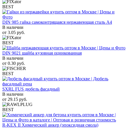
BEST
DIN 985 гайка самоконтрящаяся нержавеющая сталь A4
В наличии
от
3.05
руб.
BEST
DIN 9021 шайба кузовная оцинкованная
В наличии
от
0.30
руб.
BEST
SXRL FUS дюбель фасадный
В наличии
от
29.15
руб.
BEST
R-KEX II Химический анкер (эпоксидная смола)