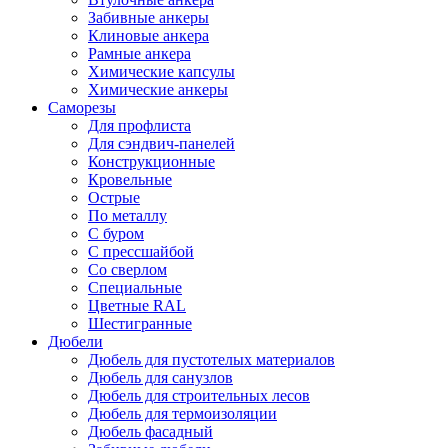
Забивные анкеры
Клиновые анкера
Рамные анкера
Химические капсулы
Химические анкеры
Саморезы
Для профлиста
Для сэндвич-панелей
Конструкционные
Кровельные
Острые
По металлу
С буром
С прессшайбой
Со сверлом
Специальные
Цветные RAL
Шестигранные
Дюбели
Дюбель для пустотелых материалов
Дюбель для санузлов
Дюбель для строительных лесов
Дюбель для термоизоляции
Дюбель фасадный