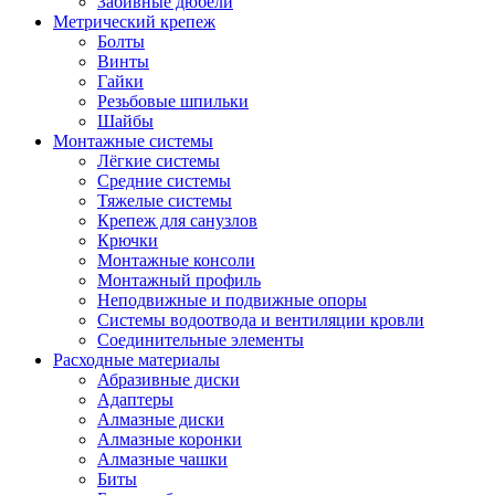
Забивные дюбели
Метрический крепеж
Болты
Винты
Гайки
Резьбовые шпильки
Шайбы
Монтажные системы
Лёгкие системы
Средние системы
Тяжелые системы
Крепеж для санузлов
Крючки
Монтажные консоли
Монтажный профиль
Неподвижные и подвижные опоры
Системы водоотвода и вентиляции кровли
Соединительные элементы
Расходные материалы
Абразивные диски
Адаптеры
Алмазные диски
Алмазные коронки
Алмазные чашки
Биты