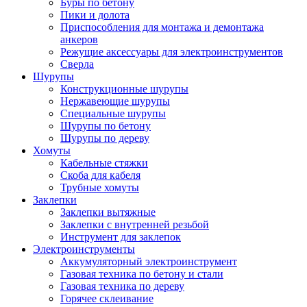
Буры по бетону
Пики и долота
Приспособления для монтажа и демонтажа
анкеров
Режущие аксессуары для электроинструментов
Сверла
Шурупы
Конструкционные шурупы
Нержавеющие шурупы
Специальные шурупы
Шурупы по бетону
Шурупы по дереву
Хомуты
Кабельные стяжки
Скоба для кабеля
Трубные хомуты
Заклепки
Заклепки вытяжные
Заклепки с внутренней резьбой
Инструмент для заклепок
Электроинструменты
Аккумуляторный электроинструмент
Газовая техника по бетону и стали
Газовая техника по дереву
Горячее склеивание