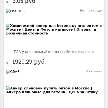
3.05
руб.
от
Нет на складе
BEST
FIS V универсальный состав для бетона и кирпича
1920.29
руб.
от
В наличии
BEST
NEW