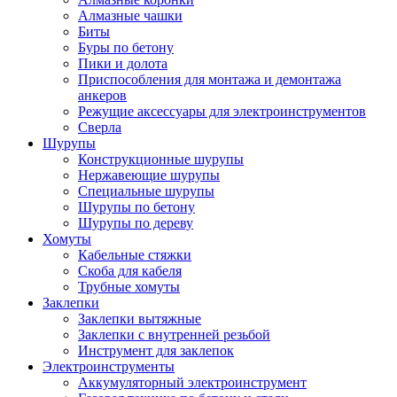
Алмазные чашки
Биты
Буры по бетону
Пики и долота
Приспособления для монтажа и демонтажа
анкеров
Режущие аксессуары для электроинструментов
Сверла
Шурупы
Конструкционные шурупы
Нержавеющие шурупы
Специальные шурупы
Шурупы по бетону
Шурупы по дереву
Хомуты
Кабельные стяжки
Скоба для кабеля
Трубные хомуты
Заклепки
Заклепки вытяжные
Заклепки с внутренней резьбой
Инструмент для заклепок
Электроинструменты
Аккумуляторный электроинструмент