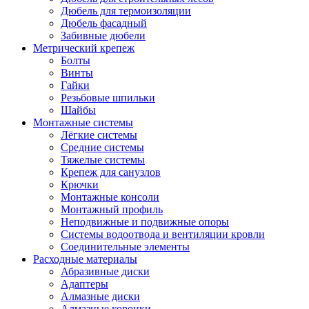
Дюбель для термоизоляции
Дюбель фасадный
Забивные дюбели
Метрический крепеж
Болты
Винты
Гайки
Резьбовые шпильки
Шайбы
Монтажные системы
Лёгкие системы
Средние системы
Тяжелые системы
Крепеж для санузлов
Крючки
Монтажные консоли
Монтажный профиль
Неподвижные и подвижные опоры
Системы водоотвода и вентиляции кровли
Соединительные элементы
Расходные материалы
Абразивные диски
Адаптеры
Алмазные диски
Алмазные коронки