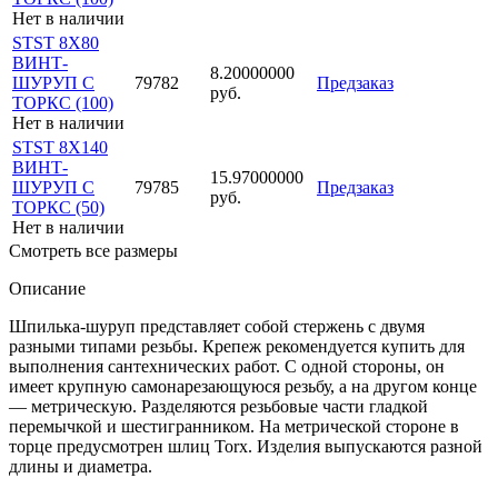
Нет в наличии
STST 8X80
ВИНТ-
8.20000000
ШУРУП С
79782
Предзаказ
руб.
ТОРКС (100)
Нет в наличии
STST 8X140
ВИНТ-
15.97000000
ШУРУП С
79785
Предзаказ
руб.
ТОРКС (50)
Нет в наличии
Смотреть все размеры
Описание
Шпилька-шуруп представляет собой стержень с двумя
разными типами резьбы. Крепеж рекомендуется купить для
выполнения сантехнических работ. С одной стороны, он
имеет крупную самонарезающуюся резьбу, а на другом конце
— метрическую. Разделяются резьбовые части гладкой
перемычкой и шестигранником. На метрической стороне в
торце предусмотрен шлиц Torx. Изделия выпускаются разной
длины и диаметра.