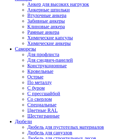
Анкер для высоких нагрузок
Анкерные шпильки
Втулочные анкера
Забивные анкеры
Клиновые анкера
Рамные анкера
Химические капсулы
Химические анкеры
Саморезы
Для профлиста
Для сэндвич-панелей
Конструкционные
Кровельные
Острые
По металлу
С буром
С прессшайбой
Со сверлом
Специальные
Цветные RAL
Шестигранные
Дюбели
Дюбель для пустотелых материалов
Дюбель для санузлов
Дюбель для строительных лесов