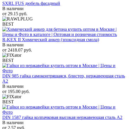
SXRL FUS дюбель фасадный
В наличии
от
29.15
руб.
BEST
R-KEX II Химический анкер (эпоксидная смола)
В наличии
от
2418.07
руб.
BEST
DIN 985 гайка самоконтрящаяся, блистер, нержавеющая сталь
A2
В наличии
от
195.00
руб.
BEST
DIN 1587 гайка колпачковая высокая нержавеющая сталь А2
В наличии
от
2.57
руб.