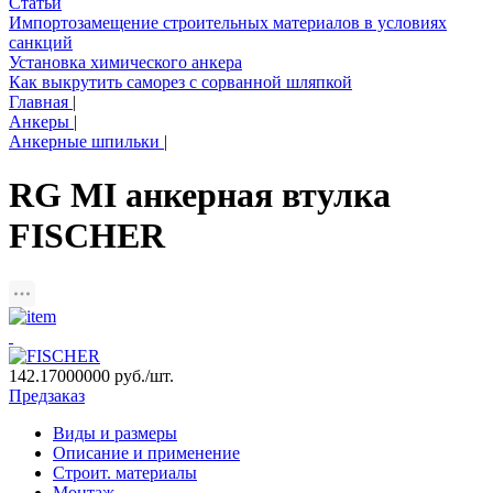
Статьи
Импортозамещение строительных материалов в условиях
санкций
Установка химического анкера
Как выкрутить саморез с сорванной шляпкой
Главная
|
Анкеры
|
Анкерные шпильки
|
RG MI анкерная втулка
FISCHER
142.17000000
руб./шт.
Предзаказ
Виды и размеры
Описание и применение
Строит. материалы
Монтаж