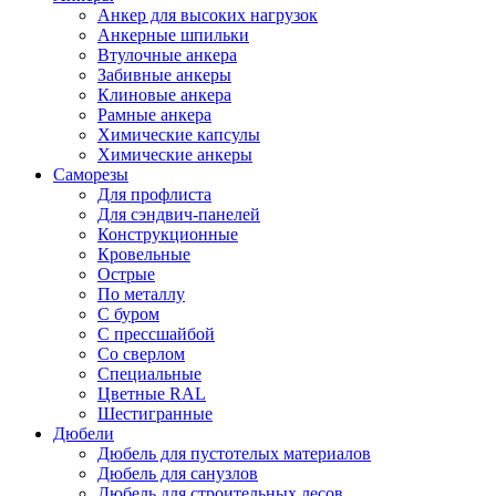
Анкер для высоких нагрузок
Анкерные шпильки
Втулочные анкера
Забивные анкеры
Клиновые анкера
Рамные анкера
Химические капсулы
Химические анкеры
Саморезы
Для профлиста
Для сэндвич-панелей
Конструкционные
Кровельные
Острые
По металлу
С буром
С прессшайбой
Со сверлом
Специальные
Цветные RAL
Шестигранные
Дюбели
Дюбель для пустотелых материалов
Дюбель для санузлов
Дюбель для строительных лесов