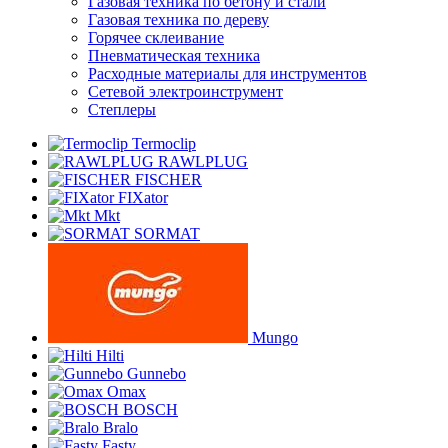
Газовая техника по бетону и стали
Газовая техника по дереву
Горячее склеивание
Пневматическая техника
Расходные материалы для инструментов
Сетевой электроинструмент
Степлеры
Termoclip
RAWLPLUG
FISCHER
FIXator
Mkt
SORMAT
Mungo
Hilti
Gunnebo
Omax
BOSCH
Bralo
Fasty