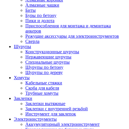
Алмазные чашки
Биты
Буры по бетону
Пики и долота
Приспособления для монтажа и демонтажа
анкеров
Режущие аксессуары для электроинструментов
Сверла
Шурупы
Конструкционные шурупы
Нержавеющие шурупы
Специальные шурупы
Шурупы по бетону
Шурупы по дереву
Хомуты
Кабельные стяжки
Скоба для кабеля
Трубные хомуты
Заклепки
Заклепки вытяжные
Заклепки с внутренней резьбой
Инструмент для заклепок
Электроинструменты
Аккумуляторный электроинструмент