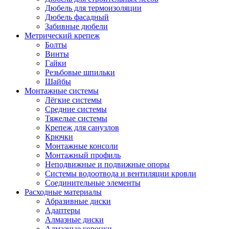
Дюбель для термоизоляции
Дюбель фасадный
Забивные дюбели
Метрический крепеж
Болты
Винты
Гайки
Резьбовые шпильки
Шайбы
Монтажные системы
Лёгкие системы
Средние системы
Тяжелые системы
Крепеж для санузлов
Крючки
Монтажные консоли
Монтажный профиль
Неподвижные и подвижные опоры
Системы водоотвода и вентиляции кровли
Соединительные элементы
Расходные материалы
Абразивные диски
Адаптеры
Алмазные диски
Алмазные коронки