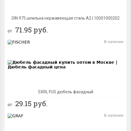
DIN 975 шпилька нержавеющая сталь A2 | 10001000202
71.95
руб.
от
В наличии
BEST
SXRL FUS дюбель фасадный
29.15
руб.
от
В наличии
BEST
NEW