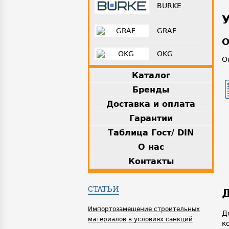
BURKE
GRAF
О
OKG
О
Каталог
Бренды
Доставка и оплата
Гарантии
Таблица Гост/ DIN
О нас
Контакты
СТАТЬИ
Д
Импортозамещение строительных
Д
материалов в условиях санкций
к