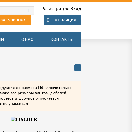
Регистрация
Вход
ЗАТЬ ЗВОНОК
0 ПОЗИЦИЙ
IN
О НАС
КОНТАКТЫ
одукция до размера М6 включительно,
также все размеры винтов, дюбелей,
морезов и шурупов отпускается
атно упаковкам