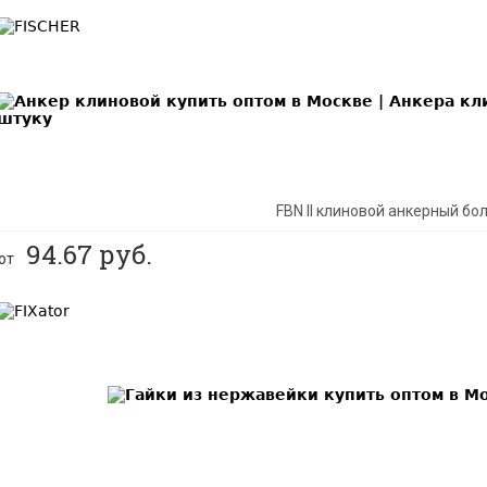
BEST
FBN II клиновой анкерный бо
94.67
руб.
от
BEST