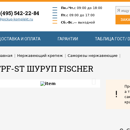
Пн.-Чт.
с 09:00 до 18:00
 (495) 542-22-84
Пт.
с 09:00 до 17:00
@pickup-komplekt.ru
ЗАКА
Сб.-Вс.
— выходной
ДОСТАВКА И ОПЛАТА
ГАРАНТИИ
ТАБЛИЦА ГОСТ/ D
лавная
|
Нержавеющий крепеж
|
Саморезы нержавеющие
|
FPF-ST ШУРУП FISCHER
Пр
!
а 
са
кр