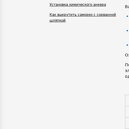
Установка химического анкера
В
Как выкрутить саморез с сорванной
шляпкой
О
П
э
о