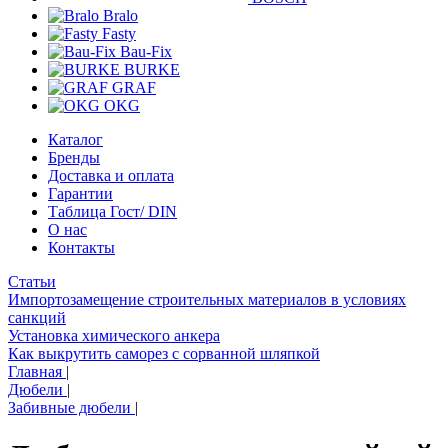
Bralo
Fasty
Bau-Fix
BURKE
GRAF
OKG
Каталог
Бренды
Доставка и оплата
Гарантии
Таблица Гост/ DIN
О нас
Контакты
Статьи
Импортозамещение строительных материалов в условиях
санкций
Установка химического анкера
Как выкрутить саморез с сорванной шляпкой
Главная
|
Дюбели
|
Забивные дюбели
|