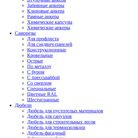
Забивные анкеры
Клиновые анкера
Рамные анкера
Химические капсулы
Химические анкеры
Саморезы
Для профлиста
Для сэндвич-панелей
Конструкционные
Кровельные
Острые
По металлу
С буром
С прессшайбой
Со сверлом
Специальные
Цветные RAL
Шестигранные
Дюбели
Дюбель для пустотелых материалов
Дюбель для санузлов
Дюбель для строительных лесов
Дюбель для термоизоляции
Дюбель фасадный