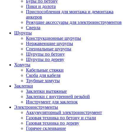
Буры по бетону
Пики и долота
Приспособления для монтажа и демонтажа
анкеров
Режущие аксессуары для электроинструментов
Сверла
Шурупы
Конструкционные шурупы
Нержавеющие шурупы
Специальные шурупы
Шурупы по бетону
Шурупы по дереву
Хомуты
Кабельные стяжки
Скоба для кабеля
Трубные хомуты
Заклепки
Заклепки вытяжные
Заклепки с внутренней резьбой
Инструмент для заклепок
Электроинструменты
Аккумуляторный электроинструмент
Газовая техника по бетону и стали
Газовая техника по дереву
Горячее склеивание