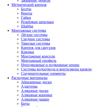
Забивные дюбели
Метрический крепеж
Болты
Винты
Гайки
Резьбовые шпильки
Шайбы
Монтажные системы
Лёгкие системы
Средние системы
Тяжелые системы
Крепеж для санузлов
Крючки
Монтажные консоли
Монтажный профиль
Неподвижные и подвижные опоры
Системы водоотвода и вентиляции кровли
Соединительные элементы
Расходные материалы
Абразивные диски
Адаптеры
Алмазные диски
Алмазные коронки
Алмазные чашки
Биты