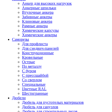
Анкер для высоких нагрузок
Анкерные шпильки
Втулочные анкера
Забивные анкеры
Клиновые анкера
Рамные анкера
Химические капсулы
Химические анкеры
Саморезы
Для профлиста
Для сэндвич-панелей
Конструкционные
Кровельные
Острые
По металлу
С буром
С прессшайбой
Со сверлом
Специальные
Цветные RAL
Шестигранные
Дюбели
Дюбель для пустотелых материалов
Дюбель для санузлов
Дюбель для строительных лесов