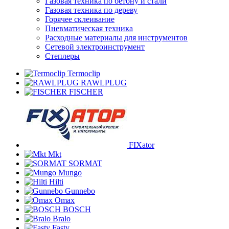
Газовая техника по бетону и стали
Газовая техника по дереву
Горячее склеивание
Пневматическая техника
Расходные материалы для инструментов
Сетевой электроинструмент
Степлеры
Termoclip
RAWLPLUG
FISCHER
FIXator
Mkt
SORMAT
Mungo
Hilti
Gunnebo
Omax
BOSCH
Bralo
Fasty