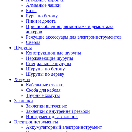
Алмазные чашки
Биты
Буры по бетону
Пики и долота
Приспособления для монтажа и демонтажа
анкеров
Режущие аксессуары для электроинструментов
Сверла
Шурупы
Конструкционные шурупы
Нержавеющие шурупы
Специальные шурупы
Шурупы по бетону
Шурупы по дереву
Хомуты
Кабельные стяжки
Скоба для кабеля
Трубные хомуты
Заклепки
Заклепки вытяжные
Заклепки с внутренней резьбой
Инструмент для заклепок
Электроинструменты
Аккумуляторный электроинструмент