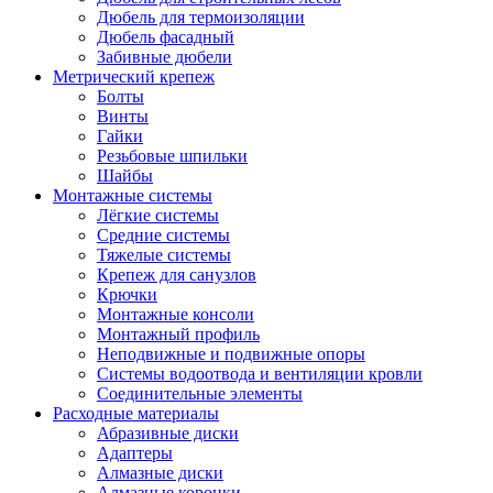
Дюбель для термоизоляции
Дюбель фасадный
Забивные дюбели
Метрический крепеж
Болты
Винты
Гайки
Резьбовые шпильки
Шайбы
Монтажные системы
Лёгкие системы
Средние системы
Тяжелые системы
Крепеж для санузлов
Крючки
Монтажные консоли
Монтажный профиль
Неподвижные и подвижные опоры
Системы водоотвода и вентиляции кровли
Соединительные элементы
Расходные материалы
Абразивные диски
Адаптеры
Алмазные диски
Алмазные коронки