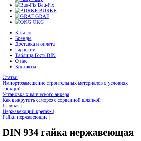
Bau-Fix
BURKE
GRAF
OKG
Каталог
Бренды
Доставка и оплата
Гарантии
Таблица Гост/ DIN
О нас
Контакты
Статьи
Импортозамещение строительных материалов в условиях
санкций
Установка химического анкера
Как выкрутить саморез с сорванной шляпкой
Главная
|
Нержавеющий крепеж
|
Гайки нержавеющие
|
DIN 934 гайка нержавеющая