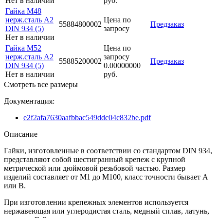
Нет в наличии
руб.
Гайка M48
нерж.сталь A2
Цена по
55884800002
Предзаказ
DIN 934 (5)
запросу
Нет в наличии
Гайка M52
Цена по
нерж.сталь A2
запросу
55885200002
Предзаказ
DIN 934 (5)
0.00000000
Нет в наличии
руб.
Смотреть все размеры
Документация:
e2f2afa7630aafbbac549ddc04c832be.pdf
Описание
Гайки, изготовленные в соответствии со стандартом DIN 934,
представляют собой шестигранный крепеж с крупной
метрической или дюймовой резьбовой частью. Размер
изделий составляет от М1 до М100, класс точности бывает А
или В.
При изготовлении крепежных элементов используется
нержавеющая или углеродистая сталь, медный сплав, латунь,