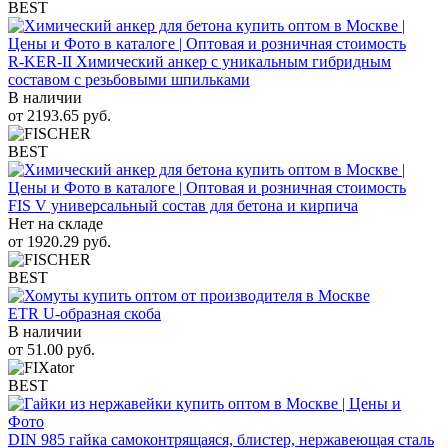
BEST
R-KER-II Химический анкер с уникальным гибридным
составом с резьбовыми шпильками
В наличии
от
2193.65
руб.
BEST
FIS V универсальный состав для бетона и кирпича
Нет на складе
от
1920.29
руб.
BEST
ETR U-образная скоба
В наличии
от
51.00
руб.
BEST
DIN 985 гайка самоконтрящаяся, блистер, нержавеющая сталь