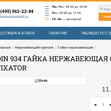
Пн.-Чт.
с 09:00 до 18:00
 (495) 542-22-84
Пт.
с 09:00 до 17:00
@pickup-komplekt.ru
ЗАКА
Сб.-Вс.
— выходной
ДОСТАВКА И ОПЛАТА
ГАРАНТИИ
ТАБЛИЦА ГОСТ/ D
лавная
|
Нержавеющий крепеж
|
Гайки нержавеющие
|
DIN 934 ГАЙКА НЕРЖАВЕЮЩАЯ 
FIXATOR
11
◄