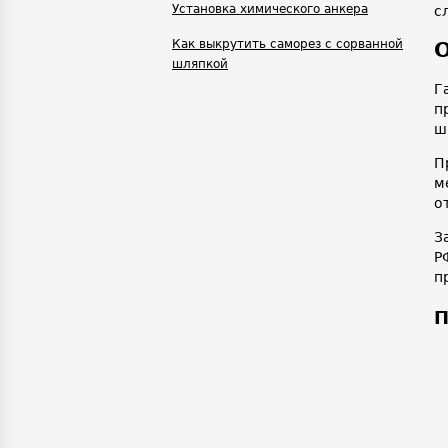
Установка химического анкера
с
Как выкрутить саморез с сорванной
О
шляпкой
Г
п
ш
П
м
о
З
Р
п
П