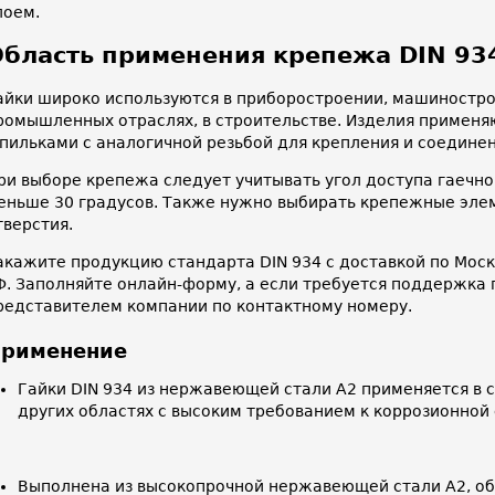
лоем.
бласть применения крепежа DIN 93
айки широко используются в приборостроении, машиностро
ромышленных отраслях, в строительстве. Изделия применяю
пильками с аналогичной резьбой для крепления и соединени
ри выборе крепежа следует учитывать угол доступа гаечно
еньше 30 градусов. Также нужно выбирать крепежные элем
тверстия.
акажите продукцию стандарта DIN 934 с доставкой по Моск
Ф. Заполняйте онлайн-форму, а если требуется поддержка 
редставителем компании по контактному номеру.
рименение
Гайки DIN 934 из нержавеющей стали A2 применяется в 
других областях с высоким требованием к коррозионной
Выполнена из высокопрочной нержавеющей стали А2, 