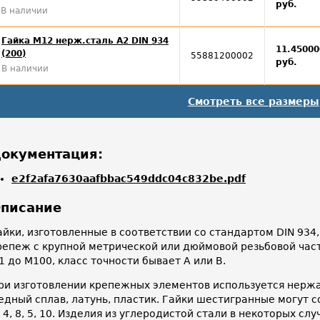
руб.
В наличии
Гайка M12 нерж.сталь A2 DIN 934
11.45000
(200)
55881200002
руб.
В наличии
Смотреть все размеры
окументация:
e2f2afa7630aafbbac549ddc04c832be.pdf
писание
айки, изготовленные в соответствии со стандартом DIN 93
репеж с крупной метрической или дюймовой резьбовой част
1 до М100, класс точности бывает А или В.
ри изготовлении крепежных элементов используется нержа
едный сплав, латунь, пластик. Гайки шестигранные могут 
 4, 8, 5, 10. Изделия из углеродистой стали в некоторых с