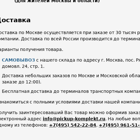
(для жителей Москвы и области)
оставка
оставка по Москве осуществляется при заказе от 30 тысяч
омпании. Доставка по всей России производится до термин
арианты получения товара.
САМОВЫВОЗ
с нашего склада по адресу г. Москва, пос. Р
домовл. 24, стр. 1.
Доставка небольших заказов по Москве и Московской облас
заказе до 12:00).
Бесплатная доставка до терминалов транспортных компан
знакомиться с полными условиями доставки нашей компа
олучить заинтересовавший Вас товар можно оформив заказ 
лектронный адрес
info@pickup-komplekt.ru
. На любые во
дному из телефонов:
+7(495) 542-22-84
,
+7(495) 961-51