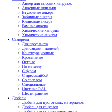
Анкер для высоких нагрузок
Анкерные шпильки
Втулочные анкера
Забивные анкеры
Клиновые анкера
Рамные анкера
Химические капсулы
Химические анкеры
Саморезы
Для профлиста
Для сэндвич-панелей
Конструкционные
Кровельные
Острые
По металлу
С буром
С прессшайбой
Со сверлом
Специальные
Цветные RAL
Шестигранные
Дюбели
Дюбель для пустотелых материалов
Дюбель для санузлов
Дюбель для строительных лесов