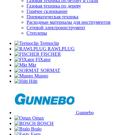
Газовая техника по бетону и стали
Газовая техника по дереву
Горячее склеивание
Пневматическая техника
Расходные материалы для инструментов
Сетевой электроинструмент
Степлеры
Termoclip
RAWLPLUG
FISCHER
FIXator
Mkt
SORMAT
Mungo
Hilti
Gunnebo
Omax
BOSCH
Bralo
Fasty