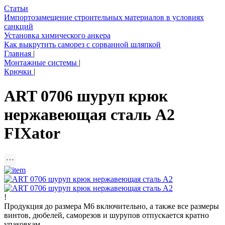
Статьи
Импортозамещение строительных материалов в условиях
санкций
Установка химического анкера
Как выкрутить саморез с сорванной шляпкой
Главная
|
Монтажные системы
|
Крючки
|
ART 0706 шуруп крюк
нержавеющая сталь A2
FIXator
!
Продукция до размера М6 включительно, а также все размеры
винтов, дюбелей, саморезов и шурупов отпускается кратно
упаковкам