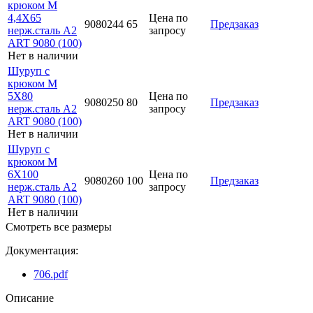
крюком М
4,4Х65
Цена по
9080244 65
Предзаказ
нерж.сталь A2
запросу
ART 9080 (100)
Нет в наличии
Шуруп с
крюком М
5Х80
Цена по
9080250 80
Предзаказ
нерж.сталь A2
запросу
ART 9080 (100)
Нет в наличии
Шуруп с
крюком М
6Х100
Цена по
9080260 100
Предзаказ
нерж.сталь A2
запросу
ART 9080 (100)
Нет в наличии
Смотреть все размеры
Документация:
706.pdf
Описание