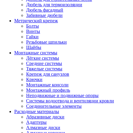
Дюбель для термоизоляции
Дюбель фасадный
Забивные дюбели
Метрический крепеж
Болты
Винты
Гайки
Резьбовые шпильки
Шайбы
Монтажные системы
Лёгкие системы
Средние системы
Тяжелые системы
Крепеж для санузлов
Крючки
Монтажные консоли
Монтажный профиль
Неподвижные и подвижные опоры
Системы водоотвода и вентиляции кровли
Соединительные элементы
Расходные материалы
Абразивные диски
Адаптеры
Алмазные диски
Алмазные коронки