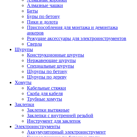
Алмазные чашки
Биты
Буры по бетону
Пики и долота
Приспособления для монтажа и демонтажа
анкеров
Режущие аксессуары для электроинструментов
Сверла
Шурупы
Конструкционные шурупы
Нержавеющие шурупы
Специальные шурупы
Шурупы по бетону
Шурупы по дереву
Хомуты
Кабельные стяжки
Скоба для кабеля
Трубные хомуты
Заклепки
Заклепки вытяжные
Заклепки с внутренней резьбой
Инструмент для заклепок
Электроинструменты
Аккумуляторный электроинструмент