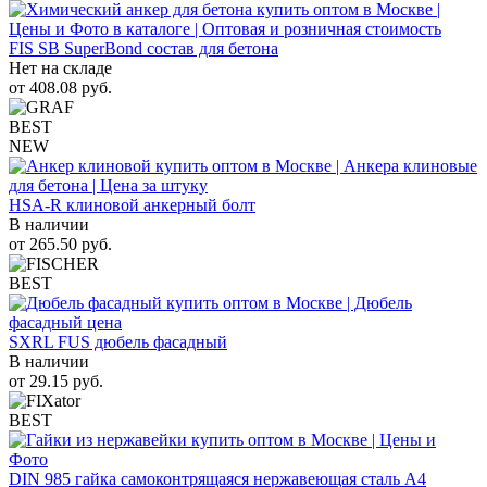
FIS SB SuperBond состав для бетона
Нет на складе
от
408.08
руб.
BEST
NEW
HSA-R клиновой анкерный болт
В наличии
от
265.50
руб.
BEST
SXRL FUS дюбель фасадный
В наличии
от
29.15
руб.
BEST
DIN 985 гайка самоконтрящаяся нержавеющая сталь A4