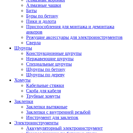
Алмазные чашки
Биты
Буры по бетону
Пики и долота
Приспособления для монтажа и демонтажа
анкеров
Режущие аксессуары для электроинструментов
Сверла
Шурупы
Конструкционные шурупы
Нержавеющие шурупы
Специальные шурупы
Шурупы по бетону
Шурупы по дереву
Хомуты
Кабельные стяжки
Скоба для кабеля
Трубные хомуты
Заклепки
Заклепки вытяжные
Заклепки с внутренней резьбой
Инструмент для заклепок
Электроинструменты
Аккумуляторный электроинструмент