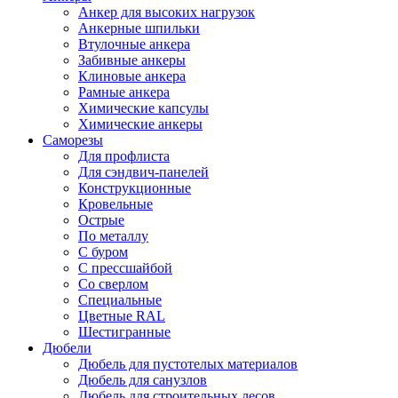
Анкер для высоких нагрузок
Анкерные шпильки
Втулочные анкера
Забивные анкеры
Клиновые анкера
Рамные анкера
Химические капсулы
Химические анкеры
Саморезы
Для профлиста
Для сэндвич-панелей
Конструкционные
Кровельные
Острые
По металлу
С буром
С прессшайбой
Со сверлом
Специальные
Цветные RAL
Шестигранные
Дюбели
Дюбель для пустотелых материалов
Дюбель для санузлов
Дюбель для строительных лесов