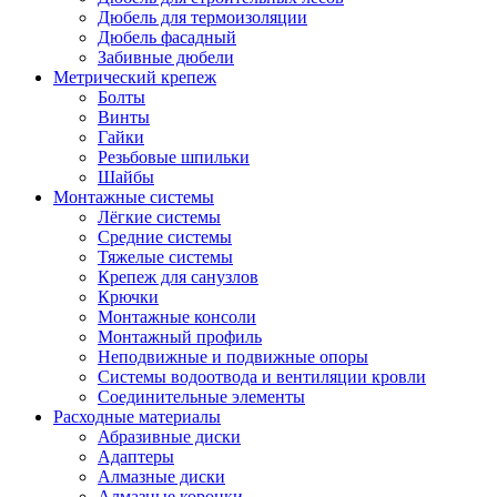
Дюбель для термоизоляции
Дюбель фасадный
Забивные дюбели
Метрический крепеж
Болты
Винты
Гайки
Резьбовые шпильки
Шайбы
Монтажные системы
Лёгкие системы
Средние системы
Тяжелые системы
Крепеж для санузлов
Крючки
Монтажные консоли
Монтажный профиль
Неподвижные и подвижные опоры
Системы водоотвода и вентиляции кровли
Соединительные элементы
Расходные материалы
Абразивные диски
Адаптеры
Алмазные диски
Алмазные коронки