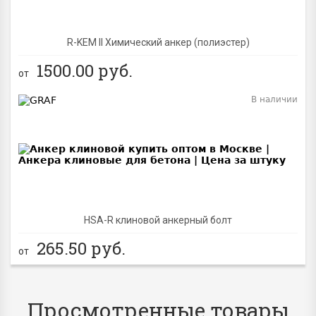
R-KEM II Химический анкер (полиэстер)
1500.00
руб.
от
В наличии
BEST
NEW
HSA-R клиновой анкерный болт
265.50
руб.
от
Просмотренные товары