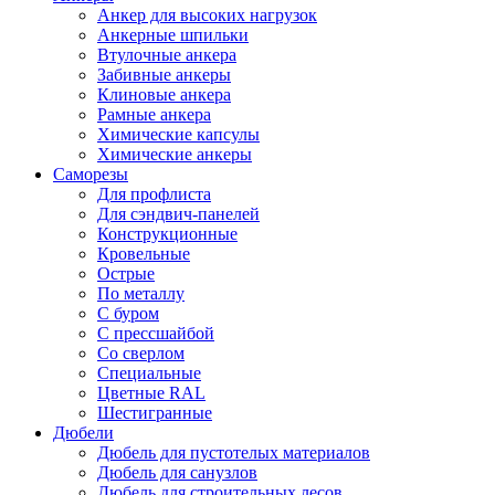
Анкер для высоких нагрузок
Анкерные шпильки
Втулочные анкера
Забивные анкеры
Клиновые анкера
Рамные анкера
Химические капсулы
Химические анкеры
Саморезы
Для профлиста
Для сэндвич-панелей
Конструкционные
Кровельные
Острые
По металлу
С буром
С прессшайбой
Со сверлом
Специальные
Цветные RAL
Шестигранные
Дюбели
Дюбель для пустотелых материалов
Дюбель для санузлов
Дюбель для строительных лесов