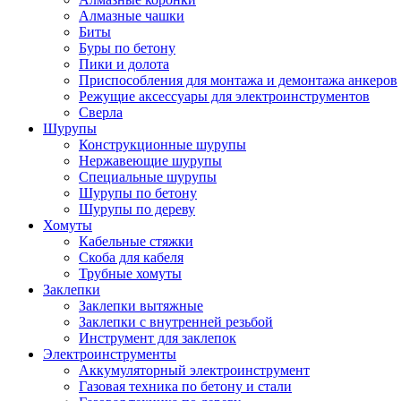
Алмазные чашки
Биты
Буры по бетону
Пики и долота
Приспособления для монтажа и демонтажа анкеров
Режущие аксессуары для электроинструментов
Сверла
Шурупы
Конструкционные шурупы
Нержавеющие шурупы
Специальные шурупы
Шурупы по бетону
Шурупы по дереву
Хомуты
Кабельные стяжки
Скоба для кабеля
Трубные хомуты
Заклепки
Заклепки вытяжные
Заклепки с внутренней резьбой
Инструмент для заклепок
Электроинструменты
Аккумуляторный электроинструмент
Газовая техника по бетону и стали