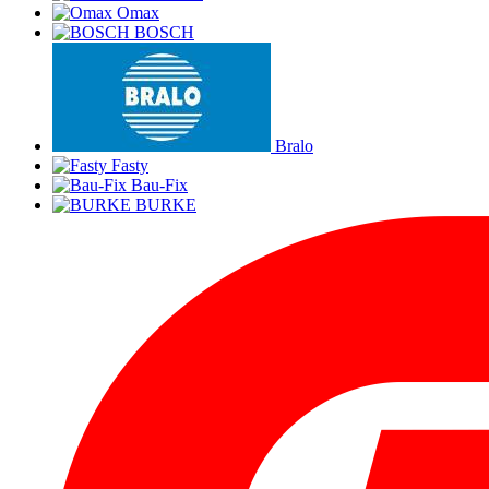
Omax
BOSCH
Bralo
Fasty
Bau-Fix
BURKE