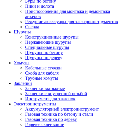
Буры по бетону
Пики и долота
Приспособления для монтажа и демонтажа
анкеров
Режущие аксессуары для электроинструментов
Сверла
Шурупы
Конструкционные шурупы
Нержавеющие шурупы
Специальные шурупы
Шурупы по бетону
Шурупы по дереву
Хомуты
Кабельные стяжки
Скоба для кабеля
Трубные хомуты
Заклепки
Заклепки вытяжные
Заклепки с внутренней резьбой
Инструмент для заклепок
Электроинструменты
Аккумуляторный электроинструмент
Газовая техника по бетону и стали
Газовая техника по дереву
Горячее склеивание