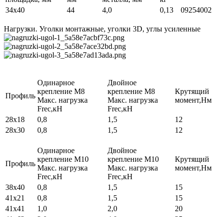
34x40
44
4,0
0,13
09254002
Нагрузки. Уголки монтажные, уголки 3D, углы усиленные
Одинарное
Двойное
крепление М8
крепление М8
Крутящий
Профиль
Макс. нагрузка
Макс. нагрузка
момент,Нм
Frec,кН
Frec,кН
28х18
0,8
1,5
12
28х30
0,8
1,5
12
Одинарное
Двойное
крепление М10
крепление М10
Крутящий
Профиль
Макс. нагрузка
Макс. нагрузка
момент,Нм
Frec,кН
Frec,кН
38х40
0,8
1,5
15
41х21
0,8
1,5
15
41х41
1,0
2,0
20