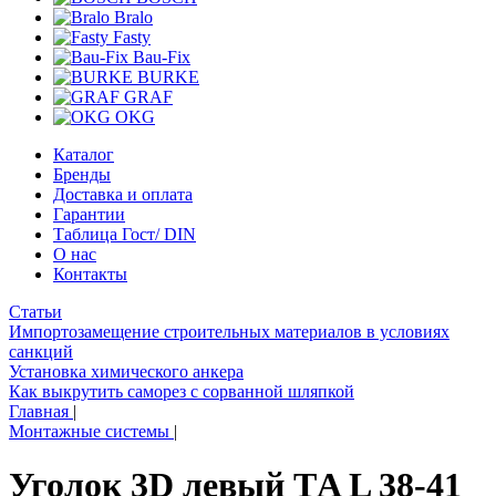
Bralo
Fasty
Bau-Fix
BURKE
GRAF
OKG
Каталог
Бренды
Доставка и оплата
Гарантии
Таблица Гост/ DIN
О нас
Контакты
Статьи
Импортозамещение строительных материалов в условиях
санкций
Установка химического анкера
Как выкрутить саморез с сорванной шляпкой
Главная
|
Монтажные системы
|
Уголок 3D левый ТA L 38-41