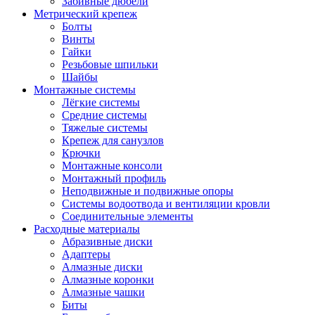
Забивные дюбели
Метрический крепеж
Болты
Винты
Гайки
Резьбовые шпильки
Шайбы
Монтажные системы
Лёгкие системы
Средние системы
Тяжелые системы
Крепеж для санузлов
Крючки
Монтажные консоли
Монтажный профиль
Неподвижные и подвижные опоры
Системы водоотвода и вентиляции кровли
Соединительные элементы
Расходные материалы
Абразивные диски
Адаптеры
Алмазные диски
Алмазные коронки
Алмазные чашки
Биты