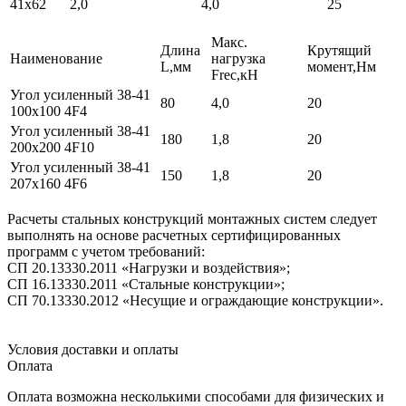
41х62
2,0
4,0
25
Макс.
Длина
Крутящий
Наименование
нагрузка
L,мм
момент,Нм
Freс,кН
Угол усиленный 38-41
80
4,0
20
100х100 4F4
Угол усиленный 38-41
180
1,8
20
200х200 4F10
Угол усиленный 38-41
150
1,8
20
207х160 4F6
Расчеты стальных конструкций монтажных систем следует
выполнять на основе расчетных сертифицированных
программ с учетом требований:
СП 20.13330.2011 «Нагрузки и воздействия»;
СП 16.13330.2011 «Стальные конструкции»;
СП 70.13330.2012 «Несущие и ограждающие конструкции».
Условия доставки и оплаты
Оплата
Оплата возможна несколькими способами для физических и