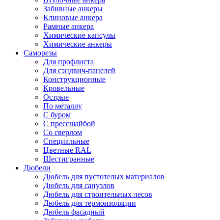
Забивные анкеры
Клиновые анкера
Рамные анкера
Химические капсулы
Химические анкеры
Саморезы
Для профлиста
Для сэндвич-панелей
Конструкционные
Кровельные
Острые
По металлу
С буром
С прессшайбой
Со сверлом
Специальные
Цветные RAL
Шестигранные
Дюбели
Дюбель для пустотелых материалов
Дюбель для санузлов
Дюбель для строительных лесов
Дюбель для термоизоляции
Дюбель фасадный