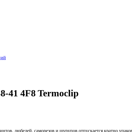
ций
-41 4F8 Termoclip
интов, дюбелей, саморезов и шурупов отпускается кратно упако