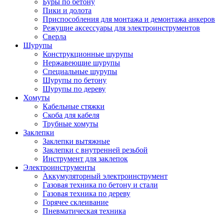
Буры по бетону
Пики и долота
Приспособления для монтажа и демонтажа анкеров
Режущие аксессуары для электроинструментов
Сверла
Шурупы
Конструкционные шурупы
Нержавеющие шурупы
Специальные шурупы
Шурупы по бетону
Шурупы по дереву
Хомуты
Кабельные стяжки
Скоба для кабеля
Трубные хомуты
Заклепки
Заклепки вытяжные
Заклепки с внутренней резьбой
Инструмент для заклепок
Электроинструменты
Аккумуляторный электроинструмент
Газовая техника по бетону и стали
Газовая техника по дереву
Горячее склеивание
Пневматическая техника