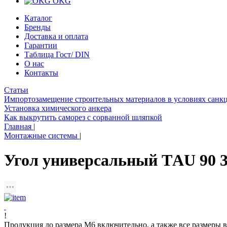
OKG
Каталог
Бренды
Доставка и оплата
Гарантии
Таблица Гост/ DIN
О нас
Контакты
Статьи
Импортозамещение строительных материалов в условиях санк
Установка химического анкера
Как выкрутить саморез с сорванной шляпкой
Главная
|
Монтажные системы
|
Угол универсальный ТAU 90 38
!
Продукция до размера М6 включительно, а также все размеры в