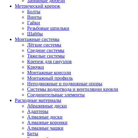
Забивные дюбели
Метрический крепеж
Болты
Винты
Гайки
Резьбовые шпильки
Шайбы
Монтажные системы
Лёгкие системы
Средние системы
Тяжелые системы
Крепеж для санузлов
Крючки
Монтажные консоли
Монтажный профиль
Неподвижные и подвижные опоры
Системы водоотвода и вентиляции кровли
Соединительные элементы
Расходные материалы
Абразивные диски
Адаптеры
Алмазные диски
Алмазные коронки
Алмазные чашки
Биты