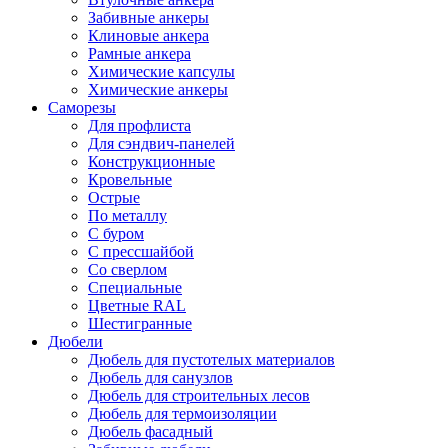
Забивные анкеры
Клиновые анкера
Рамные анкера
Химические капсулы
Химические анкеры
Саморезы
Для профлиста
Для сэндвич-панелей
Конструкционные
Кровельные
Острые
По металлу
С буром
С прессшайбой
Со сверлом
Специальные
Цветные RAL
Шестигранные
Дюбели
Дюбель для пустотелых материалов
Дюбель для санузлов
Дюбель для строительных лесов
Дюбель для термоизоляции
Дюбель фасадный