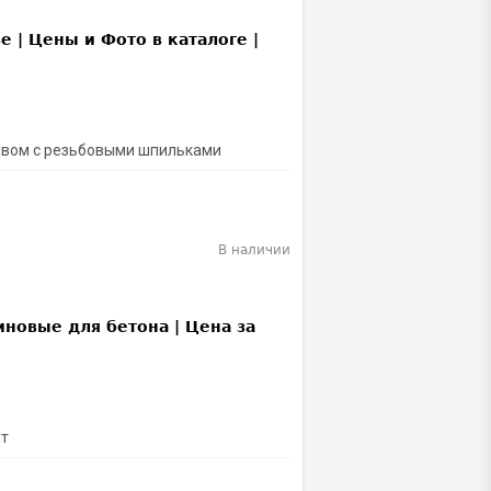
тавом с резьбовыми шпильками
В наличии
лт