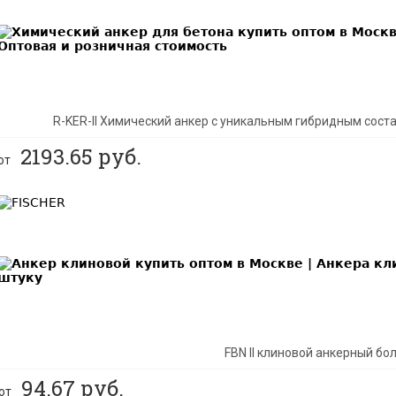
BEST
R-KER-II Химический анкер с уникальным гибридным сос
2193.65
руб.
от
BEST
FBN II клиновой анкерный бо
94.67
руб.
от