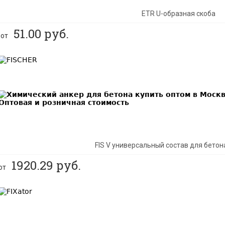
ETR U-образная скоба
51.00
руб.
от
BEST
FIS V универсальный состав для бетон
1920.29
руб.
от
BEST