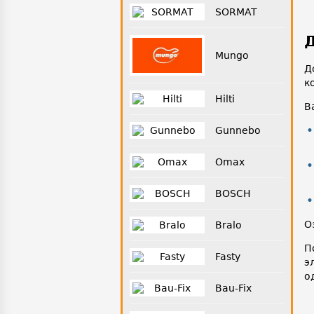
SORMAT
Д
Mungo
Д
к
Hilti
В
Gunnebo
Omax
BOSCH
О
Bralo
П
Fasty
э
о
Bau-Fix