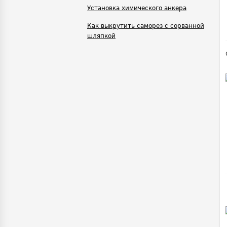
Установка химического анкера
Как выкрутить саморез с сорванной
шляпкой