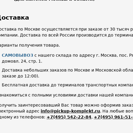
оставка
оставка по Москве осуществляется при заказе от 30 тысяч
омпании. Доставка по всей России производится до термин
арианты получения товара.
САМОВЫВОЗ
с нашего склада по адресу г. Москва, пос. Р
домовл. 24, стр. 1.
Доставка небольших заказов по Москве и Московской облас
заказе до 12:00).
Бесплатная доставка до терминалов транспортных компан
знакомиться с полными условиями доставки нашей компа
олучить заинтересовавший Вас товар можно оформив заказ 
лектронный адрес
info@pickup-komplekt.ru
. На любые во
дному из телефонов:
+7(495) 542-22-84
,
+7(495) 961-51