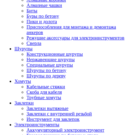
Алмазные чашки
Биты
Буры по бетону
Пики и долота
Приспособления для монтажа и демонтажа
анкеров
Режущие аксессуары для электроинструментов
Сверла
Шурупы
Конструкционные шурупы
Нержавеющие шурупы
Специальные шурупы
Шурупы по бетону
Шурупы по дереву
Хомуты
Кабельные стяжки
Скоба для кабеля
Трубные хомуты
Заклепки
Заклепки вытяжные
Заклепки с внутренней резьбой
Инструмент для заклепок
Электроинструменты
Аккумуляторный электроинструмент