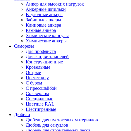
Анкер для высоких нагрузок
Анкерные шпильки
Втулочные анкера
Забивные анкеры
Клиновые анкера
Рамные анкера
Химические капсулы
Химические анкеры
Саморезы
Для профлиста
Для сэндвич-панелей
Конструкционные
Кровельные
Острые
По металлу
С буром
С прессшайбой
Со сверлом
Специальные
Цветные RAL
Шестигранные
Дюбели
Дюбель для пустотелых материалов
Дюбель для санузлов
Дюбель для строительных лесов