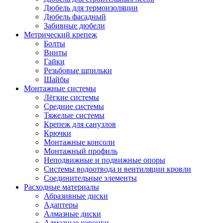
Дюбель для термоизоляции
Дюбель фасадный
Забивные дюбели
Метрический крепеж
Болты
Винты
Гайки
Резьбовые шпильки
Шайбы
Монтажные системы
Лёгкие системы
Средние системы
Тяжелые системы
Крепеж для санузлов
Крючки
Монтажные консоли
Монтажный профиль
Неподвижные и подвижные опоры
Системы водоотвода и вентиляции кровли
Соединительные элементы
Расходные материалы
Абразивные диски
Адаптеры
Алмазные диски
Алмазные коронки