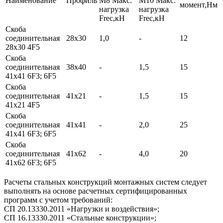
Наименование
Профиль
М8 Макс.
М10 Макс.
момент,Нм
нагрузка
нагрузка
Frec,кН
Frec,кН
Скоба
соединительная
28х30
1,0
-
12
28x30 4F5
Скоба
соединительная
38х40
-
1,5
15
41x41 6F3; 6F5
Скоба
соединительная
41х21
-
1,5
15
41x21 4F5
Скоба
соединительная
41х41
-
2,0
25
41x41 6F3; 6F5
Скоба
соединительная
41х62
-
4,0
20
41x62 6F3; 6F5
Расчеты стальных конструкций монтажных систем следует
выполнять на основе расчетных сертифицированных
программ с учетом требований:
СП 20.13330.2011 «Нагрузки и воздействия»;
СП 16.13330.2011 «Стальные конструкции»;