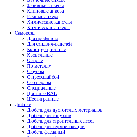
Забивные анкеры
Клиновые анкера
Рамные анкера
Химические капсулы
Химические анкеры
Саморезы
Для профлиста
Для сэндвич-панелей
Конструкционные
Кровельные
Острые
По металлу
С буром
С прессшайбой
Со сверлом
Специальные
Цветные RAL
Шестигранные
Дюбели
Дюбель для пустотелых материалов
Дюбель для санузлов
Дюбель для строительных лесов
Дюбель для термоизоляции
Дюбель фасадный