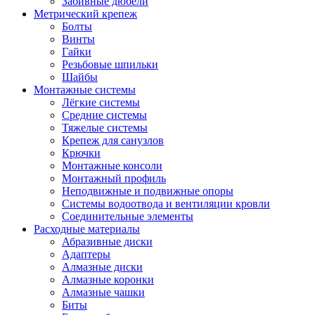
Забивные дюбели
Метрический крепеж
Болты
Винты
Гайки
Резьбовые шпильки
Шайбы
Монтажные системы
Лёгкие системы
Средние системы
Тяжелые системы
Крепеж для санузлов
Крючки
Монтажные консоли
Монтажный профиль
Неподвижные и подвижные опоры
Системы водоотвода и вентиляции кровли
Соединительные элементы
Расходные материалы
Абразивные диски
Адаптеры
Алмазные диски
Алмазные коронки
Алмазные чашки
Биты