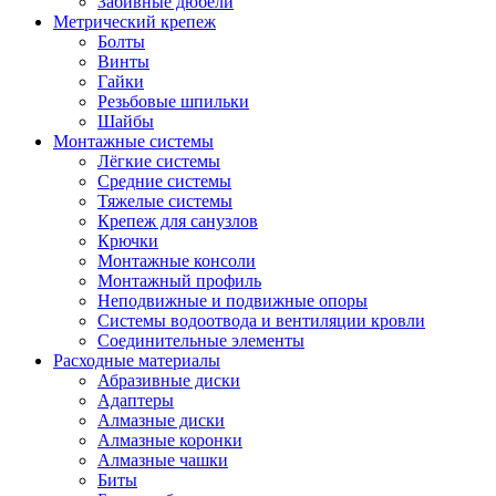
Забивные дюбели
Метрический крепеж
Болты
Винты
Гайки
Резьбовые шпильки
Шайбы
Монтажные системы
Лёгкие системы
Средние системы
Тяжелые системы
Крепеж для санузлов
Крючки
Монтажные консоли
Монтажный профиль
Неподвижные и подвижные опоры
Системы водоотвода и вентиляции кровли
Соединительные элементы
Расходные материалы
Абразивные диски
Адаптеры
Алмазные диски
Алмазные коронки
Алмазные чашки
Биты