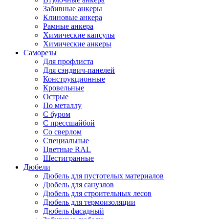
Забивные анкеры
Клиновые анкера
Рамные анкера
Химические капсулы
Химические анкеры
Саморезы
Для профлиста
Для сэндвич-панелей
Конструкционные
Кровельные
Острые
По металлу
С буром
С прессшайбой
Со сверлом
Специальные
Цветные RAL
Шестигранные
Дюбели
Дюбель для пустотелых материалов
Дюбель для санузлов
Дюбель для строительных лесов
Дюбель для термоизоляции
Дюбель фасадный