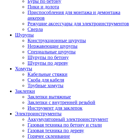
Буры по бетону
Пики и долота
Приспособления для монтажа и демонтажа
анкеров
Режущие аксессуары для электроинструментов
Сверла
Шурупы
Конструкционные шурупы
Нержавеющие шурупы
Специальные шурупы
Шурупы по бетону
Шурупы по дереву
Хомуты
Кабельные стяжки
Скоба для кабеля
Трубные хомуты
Заклепки
Заклепки вытяжные
Заклепки с внутренней резьбой
Инструмент для заклепок
Электроинструменты
Аккумуляторный электроинструмент
Газовая техника по бетону и стали
Газовая техника по дереву
Горячее склеивание