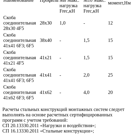
Наименование
Профиль
М8 Макс.
М10 Макс.
момент,Нм
нагрузка
нагрузка
Frec,кН
Frec,кН
Скоба
соединительная
28х30
1,0
-
12
28x30 4F5
Скоба
соединительная
38х40
-
1,5
15
41x41 6F3; 6F5
Скоба
соединительная
41х21
-
1,5
15
41x21 4F5
Скоба
соединительная
41х41
-
2,0
25
41x41 6F3; 6F5
Скоба
соединительная
41х62
-
4,0
20
41x62 6F3; 6F5
Расчеты стальных конструкций монтажных систем следует
выполнять на основе расчетных сертифицированных
программ с учетом требований:
СП 20.13330.2011 «Нагрузки и воздействия»;
СП 16.13330.2011 «Стальные конструкции»;