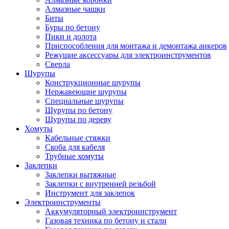
Алмазные чашки
Биты
Буры по бетону
Пики и долота
Приспособления для монтажа и демонтажа анкеров
Режущие аксессуары для электроинструментов
Сверла
Шурупы
Конструкционные шурупы
Нержавеющие шурупы
Специальные шурупы
Шурупы по бетону
Шурупы по дереву
Хомуты
Кабельные стяжки
Скоба для кабеля
Трубные хомуты
Заклепки
Заклепки вытяжные
Заклепки с внутренней резьбой
Инструмент для заклепок
Электроинструменты
Аккумуляторный электроинструмент
Газовая техника по бетону и стали