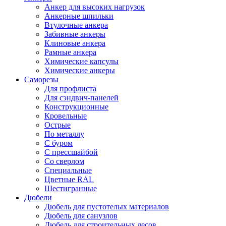
Анкер для высоких нагрузок
Анкерные шпильки
Втулочные анкера
Забивные анкеры
Клиновые анкера
Рамные анкера
Химические капсулы
Химические анкеры
Саморезы
Для профлиста
Для сэндвич-панелей
Конструкционные
Кровельные
Острые
По металлу
С буром
С прессшайбой
Со сверлом
Специальные
Цветные RAL
Шестигранные
Дюбели
Дюбель для пустотелых материалов
Дюбель для санузлов
Дюбель для строительных лесов