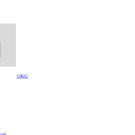
OKG
ций