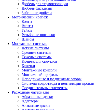
Дюбель для термоизоляции
Дюбель фасадный
Забивные дюбели
Метрический крепеж
Болты
Винты
Гайки
Резьбовые шпильки
Шайбы
Монтажные системы
Лёгкие системы
Средние системы
Тяжелые системы
Крепеж для санузлов
Крючки
Монтажные консоли
Монтажный профиль
Неподвижные и подвижные опоры
Системы водоотвода и вентиляции кровли
Соединительные элементы
Расходные материалы
Абразивные диски
Адаптеры
Алмазные диски
Алмазные коронки