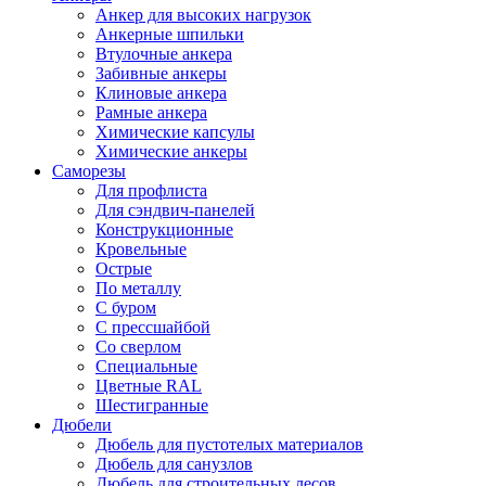
Анкер для высоких нагрузок
Анкерные шпильки
Втулочные анкера
Забивные анкеры
Клиновые анкера
Рамные анкера
Химические капсулы
Химические анкеры
Саморезы
Для профлиста
Для сэндвич-панелей
Конструкционные
Кровельные
Острые
По металлу
С буром
С прессшайбой
Со сверлом
Специальные
Цветные RAL
Шестигранные
Дюбели
Дюбель для пустотелых материалов
Дюбель для санузлов
Дюбель для строительных лесов