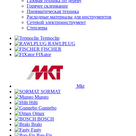
Газовая техника по дереву
Горячее склеивание
Пневматическая техника
Расходные материалы для инструментов
Сетевой электроинструмент
Степлеры
Termoclip
RAWLPLUG
FISCHER
FIXator
Mkt
SORMAT
Mungo
Hilti
Gunnebo
Omax
BOSCH
Bralo
Fasty
Bau-Fix