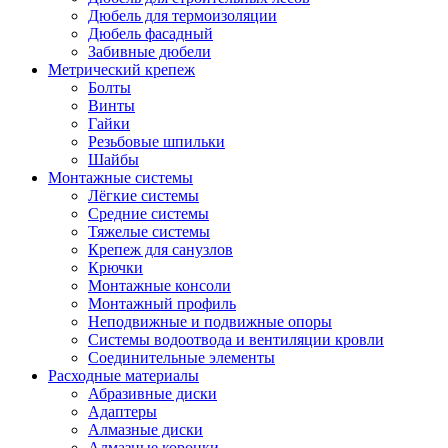
Дюбель для термоизоляции
Дюбель фасадный
Забивные дюбели
Метрический крепеж
Болты
Винты
Гайки
Резьбовые шпильки
Шайбы
Монтажные системы
Лёгкие системы
Средние системы
Тяжелые системы
Крепеж для санузлов
Крючки
Монтажные консоли
Монтажный профиль
Неподвижные и подвижные опоры
Системы водоотвода и вентиляции кровли
Соединительные элементы
Расходные материалы
Абразивные диски
Адаптеры
Алмазные диски
Алмазные коронки