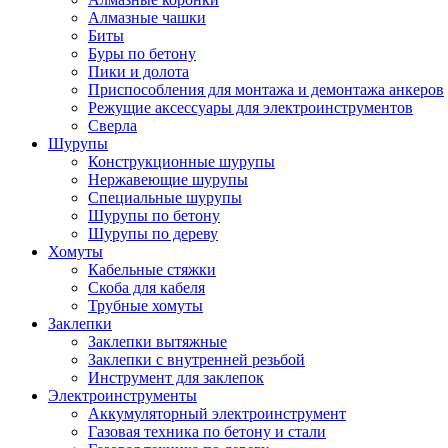
Алмазные чашки
Биты
Буры по бетону
Пики и долота
Приспособления для монтажа и демонтажа анкеров
Режущие аксессуары для электроинструментов
Сверла
Шурупы
Конструкционные шурупы
Нержавеющие шурупы
Специальные шурупы
Шурупы по бетону
Шурупы по дереву
Хомуты
Кабельные стяжки
Скоба для кабеля
Трубные хомуты
Заклепки
Заклепки вытяжные
Заклепки с внутренней резьбой
Инструмент для заклепок
Электроинструменты
Аккумуляторный электроинструмент
Газовая техника по бетону и стали