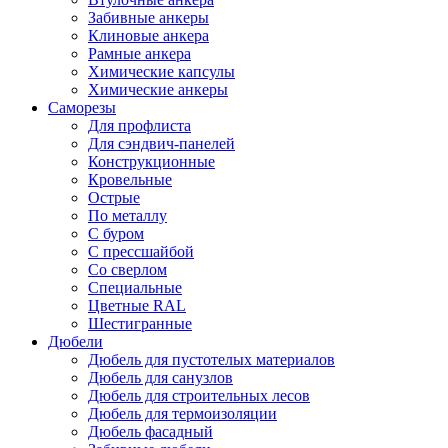
Забивные анкеры
Клиновые анкера
Рамные анкера
Химические капсулы
Химические анкеры
Саморезы
Для профлиста
Для сэндвич-панелей
Конструкционные
Кровельные
Острые
По металлу
С буром
С прессшайбой
Со сверлом
Специальные
Цветные RAL
Шестигранные
Дюбели
Дюбель для пустотелых материалов
Дюбель для санузлов
Дюбель для строительных лесов
Дюбель для термоизоляции
Дюбель фасадный