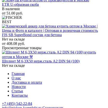
ETR U-образная скоба
В наличии
от
51.00
руб.
BEST
FIS SB SuperBond состав для бетона
Нет на складе
от
408.08
руб.
Просмотренные товары
Шплинт M 6,3Х50 нерж.сталь A2 DIN 94 (100)
Нет на складе
Главная
О нас
Доставка и оплата
Новости
Статьи
Контакты
+7 (495) 542-22-84
info@pickup-komplekt.ru
Скопировать