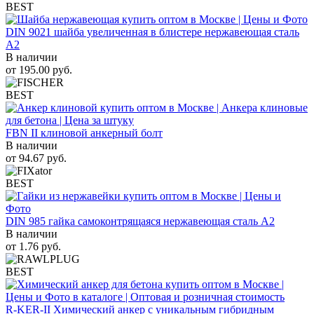
BEST
DIN 9021 шайба увеличенная в блистере нержавеющая сталь
A2
В наличии
от
195.00
руб.
BEST
FBN II клиновой анкерный болт
В наличии
от
94.67
руб.
BEST
DIN 985 гайка самоконтрящаяся нержавеющая сталь A2
В наличии
от
1.76
руб.
BEST
R-KER-II Химический анкер с уникальным гибридным