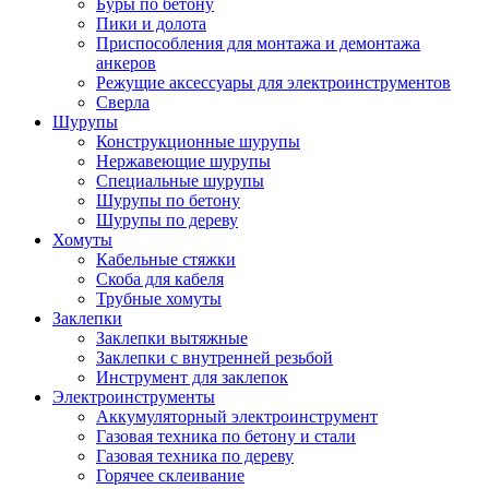
Буры по бетону
Пики и долота
Приспособления для монтажа и демонтажа
анкеров
Режущие аксессуары для электроинструментов
Сверла
Шурупы
Конструкционные шурупы
Нержавеющие шурупы
Специальные шурупы
Шурупы по бетону
Шурупы по дереву
Хомуты
Кабельные стяжки
Скоба для кабеля
Трубные хомуты
Заклепки
Заклепки вытяжные
Заклепки с внутренней резьбой
Инструмент для заклепок
Электроинструменты
Аккумуляторный электроинструмент
Газовая техника по бетону и стали
Газовая техника по дереву
Горячее склеивание