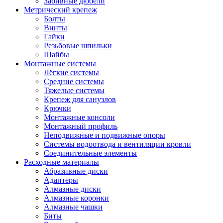
Забивные дюбели
Метрический крепеж
Болты
Винты
Гайки
Резьбовые шпильки
Шайбы
Монтажные системы
Лёгкие системы
Средние системы
Тяжелые системы
Крепеж для санузлов
Крючки
Монтажные консоли
Монтажный профиль
Неподвижные и подвижные опоры
Системы водоотвода и вентиляции кровли
Соединительные элементы
Расходные материалы
Абразивные диски
Адаптеры
Алмазные диски
Алмазные коронки
Алмазные чашки
Биты