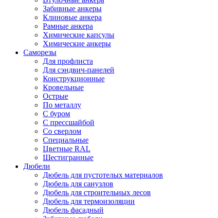
Забивные анкеры
Клиновые анкера
Рамные анкера
Химические капсулы
Химические анкеры
Саморезы
Для профлиста
Для сэндвич-панелей
Конструкционные
Кровельные
Острые
По металлу
С буром
С прессшайбой
Со сверлом
Специальные
Цветные RAL
Шестигранные
Дюбели
Дюбель для пустотелых материалов
Дюбель для санузлов
Дюбель для строительных лесов
Дюбель для термоизоляции
Дюбель фасадный