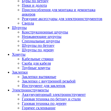
Буры по бетону
Пики и долота
Приспособления для монтажа и демонтажа
анкеров
Режущие аксессуары для электроинструментов
Сверла
Шурупы
Конструкционные шурупы
Нержавеющие шурупы
Специальные шурупы
Шурупы по бетону
Шурупы по дереву
Хомуты
Кабельные стяжки
Скоба для кабеля
Трубные хомуты
Заклепки
Заклепки вытяжные
Заклепки с внутренней резьбой
Инструмент для заклепок
Электроинструменты
Аккумуляторный электроинструмент
Газовая техника по бетону и стали
Газовая техника по дереву
Горячее склеивание