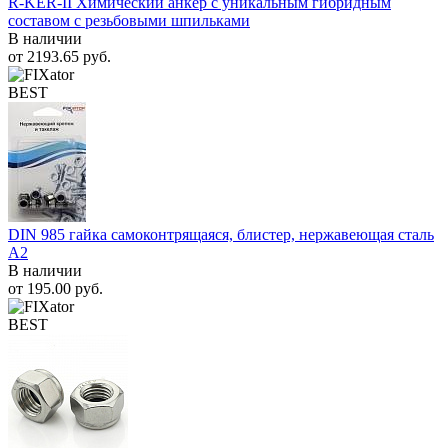
R-KER-II Химический анкер с уникальным гибридным
составом с резьбовыми шпильками
В наличии
от
2193.65
руб.
BEST
DIN 985 гайка самоконтрящаяся, блистер, нержавеющая сталь
A2
В наличии
от
195.00
руб.
BEST