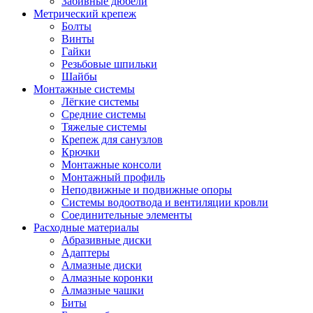
Забивные дюбели
Метрический крепеж
Болты
Винты
Гайки
Резьбовые шпильки
Шайбы
Монтажные системы
Лёгкие системы
Средние системы
Тяжелые системы
Крепеж для санузлов
Крючки
Монтажные консоли
Монтажный профиль
Неподвижные и подвижные опоры
Системы водоотвода и вентиляции кровли
Соединительные элементы
Расходные материалы
Абразивные диски
Адаптеры
Алмазные диски
Алмазные коронки
Алмазные чашки
Биты