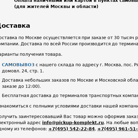
Оплата наличными или картой в пунктах самов
(для жителей Москвы и области)
оставка
оставка по Москве осуществляется при заказе от 30 тысяч
омпании. Доставка по всей России производится до термин
арианты получения товара.
САМОВЫВОЗ
с нашего склада по адресу г. Москва, пос. Р
домовл. 24, стр. 1.
Доставка небольших заказов по Москве и Московской облас
заказе до 12:00).
Бесплатная доставка до терминалов транспортных компан
знакомиться с полными условиями доставки нашей компа
олучить заинтересовавший Вас товар можно оформив заказ 
лектронный адрес
info@pickup-komplekt.ru
. На любые во
дному из телефонов:
+7(495) 542-22-84
,
+7(495) 961-51