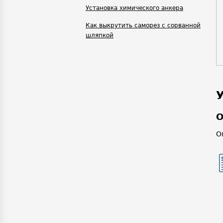
Установка химического анкера
Как выкрутить саморез с сорванной
шляпкой
О
О