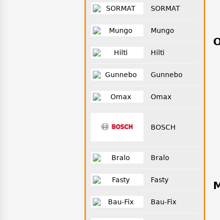
SORMAT
Mungo
О
Hilti
Gunnebo
Omax
BOSCH
Bralo
Fasty
М
Bau-Fix