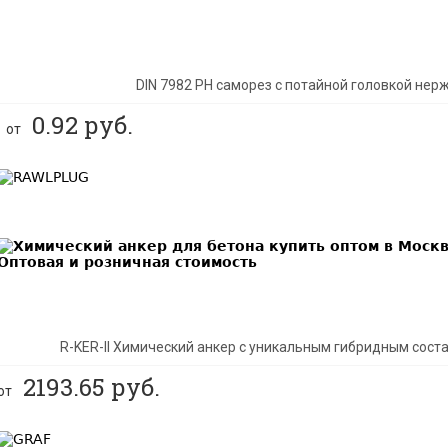
DIN 7982 PH саморез с потайной головкой не
0.92
руб.
от
BEST
R-KER-II Химический анкер с уникальным гибридным сос
2193.65
руб.
от