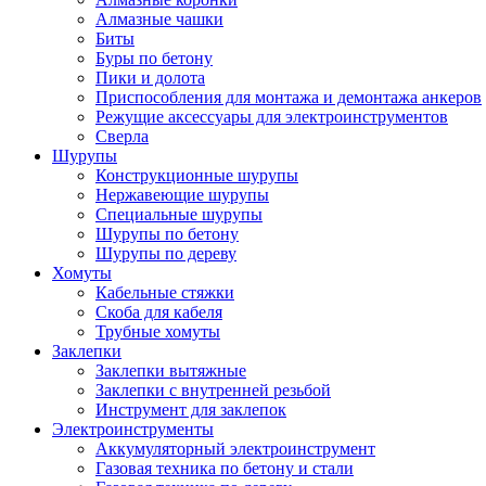
Алмазные чашки
Биты
Буры по бетону
Пики и долота
Приспособления для монтажа и демонтажа анкеров
Режущие аксессуары для электроинструментов
Сверла
Шурупы
Конструкционные шурупы
Нержавеющие шурупы
Специальные шурупы
Шурупы по бетону
Шурупы по дереву
Хомуты
Кабельные стяжки
Скоба для кабеля
Трубные хомуты
Заклепки
Заклепки вытяжные
Заклепки с внутренней резьбой
Инструмент для заклепок
Электроинструменты
Аккумуляторный электроинструмент
Газовая техника по бетону и стали