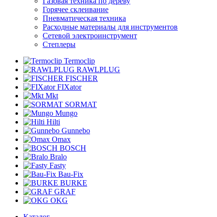
Газовая техника по дереву
Горячее склеивание
Пневматическая техника
Расходные материалы для инструментов
Сетевой электроинструмент
Степлеры
Termoclip
RAWLPLUG
FISCHER
FIXator
Mkt
SORMAT
Mungo
Hilti
Gunnebo
Omax
BOSCH
Bralo
Fasty
Bau-Fix
BURKE
GRAF
OKG
Каталог