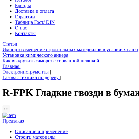
Бренды
Доставка и оплата
Гарантии
Таблица Гост/ DIN
О нас
Контакты
Статьи
Импортозамещение строительных материалов в условиях санк
Установка химического анкера
Как выкрутить саморез с сорванной шляпкой
Главная
|
Электроинструменты
|
Газовая техника по дереву
|
R-FPK Гладкие гвозди в бум
Предзаказ
Описание и применение
Строит. материалы