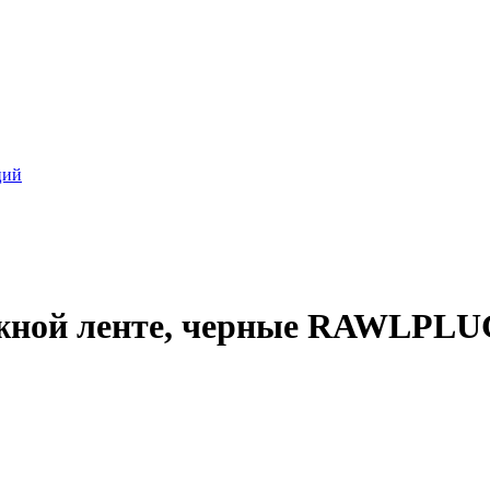
ций
ажной ленте, черные RAWLPL