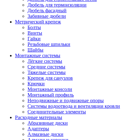
Дюбель для термоизоляции
Дюбель фасадный
Забивные дюбели
Метрический крепеж
Болты
Винты
Гайки
Резьбовые шпильки
Шайбы
Монтажные системы
Лёгкие системы
Средние системы
Тяжелые системы
Крепеж для санузлов
Крючки
Монтажные консоли
Монтажный профиль
Неподвижные и подвижные опоры
Системы водоотвода и вентиляции кровли
Соединительные элементы
Расходные материалы
Абразивные диски
Адаптеры
Алмазные диски
Алмазные коронки