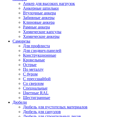
Анкер для высоких нагрузок
Анкерные шпильки
Втулочные анкера
Забивные анкеры
Клиновые анкера
Рамные анкера
Химические капсулы
Химические анкеры
Саморезы
Для профлиста
Для сэндвич-панелей
Конструкционные
Кровельные
Острые
По металлу
С буром
С прессшайбой
Со сверлом
Специальные
Цветные RAL
Шестигранные
Дюбели
Дюбель для пустотелых материалов
Дюбель для санузлов
Дюбель для строительных лесов