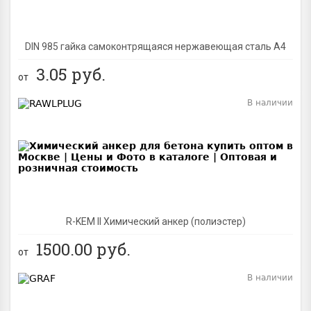
DIN 985 гайка самоконтрящаяся нержавеющая сталь A4
3.05
руб.
от
В наличии
BEST
R-KEM II Химический анкер (полиэстер)
1500.00
руб.
от
В наличии
BEST
NEW