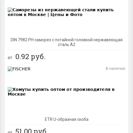
BEST
DIN 7982 PH саморез с потайной головкой нержавеющая
сталь A2
0.92
руб.
от
В наличии
BEST
ETR U-образная скоба
51.00
руб.
от