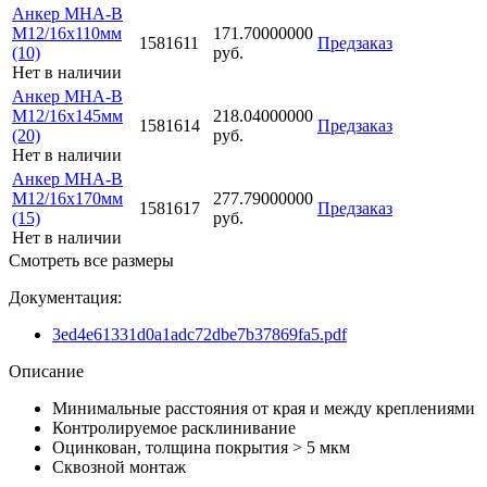
Анкер MHA-B
M12/16x110мм
171.70000000
1581611
Предзаказ
(10)
руб.
Нет в наличии
Анкер MHA-B
M12/16x145мм
218.04000000
1581614
Предзаказ
(20)
руб.
Нет в наличии
Анкер MHA-B
M12/16x170мм
277.79000000
1581617
Предзаказ
(15)
руб.
Нет в наличии
Смотреть все размеры
Документация:
3ed4e61331d0a1adc72dbe7b37869fa5.pdf
Описание
Минимальные расстояния от края и между креплениями
Контролируемое расклинивание
Оцинкован, толщина покрытия > 5 мкм
Сквозной монтаж