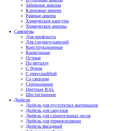
Забивные анкеры
Клиновые анкера
Рамные анкера
Химические капсулы
Химические анкеры
Саморезы
Для профлиста
Для сэндвич-панелей
Конструкционные
Кровельные
Острые
По металлу
С буром
С прессшайбой
Со сверлом
Специальные
Цветные RAL
Шестигранные
Дюбели
Дюбель для пустотелых материалов
Дюбель для санузлов
Дюбель для строительных лесов
Дюбель для термоизоляции
Дюбель фасадный