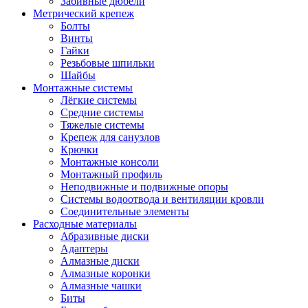
Забивные дюбели
Метрический крепеж
Болты
Винты
Гайки
Резьбовые шпильки
Шайбы
Монтажные системы
Лёгкие системы
Средние системы
Тяжелые системы
Крепеж для санузлов
Крючки
Монтажные консоли
Монтажный профиль
Неподвижные и подвижные опоры
Системы водоотвода и вентиляции кровли
Соединительные элементы
Расходные материалы
Абразивные диски
Адаптеры
Алмазные диски
Алмазные коронки
Алмазные чашки
Биты