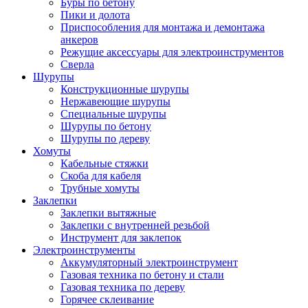
Буры по бетону
Пики и долота
Приспособления для монтажа и демонтажа
анкеров
Режущие аксессуары для электроинструментов
Сверла
Шурупы
Конструкционные шурупы
Нержавеющие шурупы
Специальные шурупы
Шурупы по бетону
Шурупы по дереву
Хомуты
Кабельные стяжки
Скоба для кабеля
Трубные хомуты
Заклепки
Заклепки вытяжные
Заклепки с внутренней резьбой
Инструмент для заклепок
Электроинструменты
Аккумуляторный электроинструмент
Газовая техника по бетону и стали
Газовая техника по дереву
Горячее склеивание