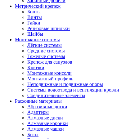
Забивные дюбели
Метрический крепеж
Болты
Винты
Гайки
Резьбовые шпильки
Шайбы
Монтажные системы
Лёгкие системы
Средние системы
Тяжелые системы
Крепеж для санузлов
Крючки
Монтажные консоли
Монтажный профиль
Неподвижные и подвижные опоры
Системы водоотвода и вентиляции кровли
Соединительные элементы
Расходные материалы
Абразивные диски
Адаптеры
Алмазные диски
Алмазные коронки
Алмазные чашки
Биты