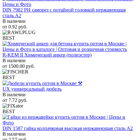
DIN 7982 PH саморез с потайной головкой нержавеющая
сталь A2
В наличии
от
0.92
руб.
BEST
R-KEM II Химический анкер (полиэстер)
В наличии
от
1500.00
руб.
BEST
UX универсальный дюбель
В наличии
от
7.72
руб.
BEST
DIN 1587 гайка колпачковая высокая нержавеющая сталь А2
В наличии
от
2.57
руб.