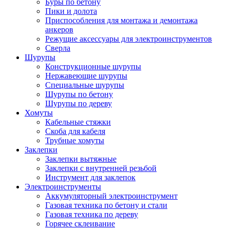
Буры по бетону
Пики и долота
Приспособления для монтажа и демонтажа
анкеров
Режущие аксессуары для электроинструментов
Сверла
Шурупы
Конструкционные шурупы
Нержавеющие шурупы
Специальные шурупы
Шурупы по бетону
Шурупы по дереву
Хомуты
Кабельные стяжки
Скоба для кабеля
Трубные хомуты
Заклепки
Заклепки вытяжные
Заклепки с внутренней резьбой
Инструмент для заклепок
Электроинструменты
Аккумуляторный электроинструмент
Газовая техника по бетону и стали
Газовая техника по дереву
Горячее склеивание