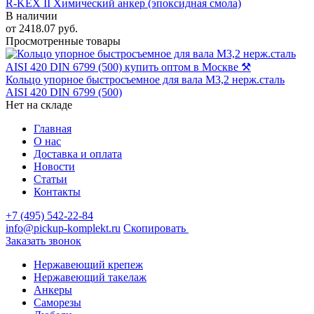
R-KEX II Химический анкер (эпоксидная смола)
В наличии
от
2418.07
руб.
Просмотренные товары
Кольцо упорное быстросъемное для вала M3,2 нерж.сталь
АISI 420 DIN 6799 (500)
Нет на складе
Главная
О нас
Доставка и оплата
Новости
Статьи
Контакты
+7 (495) 542-22-84
info@pickup-komplekt.ru
Скопировать
Заказать звонок
Нержавеющий крепеж
Нержавеющий такелаж
Анкеры
Саморезы