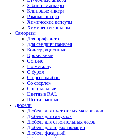
Забивные анкеры
Клиновые анкера
Рамные анкера
Химические капсулы
Химические анкеры
Саморезы
Для профлиста
Для сэндвич-панелей
Конструкционные
Кровельные
Острые
По металлу
С буром
С прессшайбой
Со сверлом
Специальные
Цветные RAL
Шестигранные
Дюбели
Дюбель для пустотелых материалов
Дюбель для санузлов
Дюбель для строительных лесов
Дюбель для термоизоляции
Дюбель фасадный