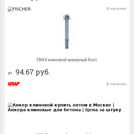
В наличии
BEST
FBN II клиновой анкерный болт
94.67
руб.
от
В наличии
BEST
NEW