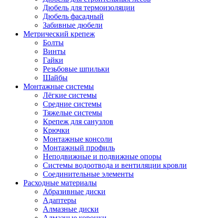
Дюбель для термоизоляции
Дюбель фасадный
Забивные дюбели
Метрический крепеж
Болты
Винты
Гайки
Резьбовые шпильки
Шайбы
Монтажные системы
Лёгкие системы
Средние системы
Тяжелые системы
Крепеж для санузлов
Крючки
Монтажные консоли
Монтажный профиль
Неподвижные и подвижные опоры
Системы водоотвода и вентиляции кровли
Соединительные элементы
Расходные материалы
Абразивные диски
Адаптеры
Алмазные диски
Алмазные коронки