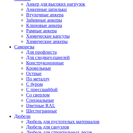
Анкер для высоких нагрузок
Анкерные шпильки
Втулочные анкера
Забивные анкеры
Клиновые анкера
Рамные анкера
Химические капсулы
Химические анкеры
Саморезы
Для профлиста
Для сэндвич-панелей
Конструкционные
Кровельные
Острые
По металлу
С буром
С прессшайбой
Со сверлом
Специальные
Цветные RAL
Шестигранные
Дюбели
Дюбель для пустотелых материалов
Дюбель для санузлов
Дюбель для строительных лесов