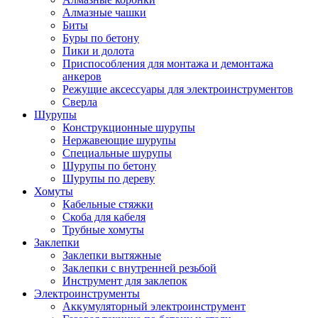
Алмазные чашки
Биты
Буры по бетону
Пики и долота
Приспособления для монтажа и демонтажа
анкеров
Режущие аксессуары для электроинструментов
Сверла
Шурупы
Конструкционные шурупы
Нержавеющие шурупы
Специальные шурупы
Шурупы по бетону
Шурупы по дереву
Хомуты
Кабельные стяжки
Скоба для кабеля
Трубные хомуты
Заклепки
Заклепки вытяжные
Заклепки с внутренней резьбой
Инструмент для заклепок
Электроинструменты
Аккумуляторный электроинструмент