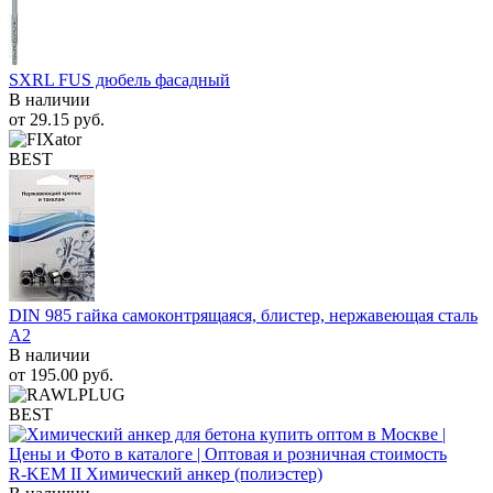
SXRL FUS дюбель фасадный
В наличии
от
29.15
руб.
BEST
DIN 985 гайка самоконтрящаяся, блистер, нержавеющая сталь
A2
В наличии
от
195.00
руб.
BEST
R-KEM II Химический анкер (полиэстер)