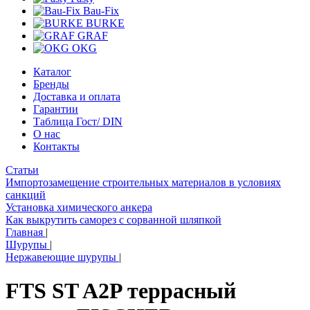
Bau-Fix
BURKE
GRAF
OKG
Каталог
Бренды
Доставка и оплата
Гарантии
Таблица Гост/ DIN
О нас
Контакты
Статьи
Импортозамещение строительных материалов в условиях
санкций
Установка химического анкера
Как выкрутить саморез с сорванной шляпкой
Главная
|
Шурупы
|
Нержавеющие шурупы
|
FTS ST A2P террасный