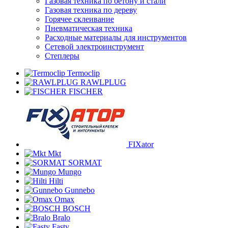
Газовая техника по бетону и стали
Газовая техника по дереву
Горячее склеивание
Пневматическая техника
Расходные материалы для инструментов
Сетевой электроинструмент
Степлеры
Termoclip
RAWLPLUG
FISCHER
FIXator
Mkt
SORMAT
Mungo
Hilti
Gunnebo
Omax
BOSCH
Bralo
Fasty