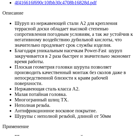
4f416616f690c10fbb30c4708b16828d.pdf
Описание
Шуруп из нержавеющей стали А2 для крепления
террасной доски обладает высокой степенью
сопротивления погодным условиям, а так же устойчив к
негативному воздействию дубильной кислоты, что
значительно продлевает срок службы изделия.
Благодаря уникальным насечкам Power-Fast шуруп
закручивается в 2 раза быстрее и значительно экономит
время работы.
Плоская геометрия головки шурупа позволяет
производить качественный монтаж без сколов даже в
непосредственной близости к краям рабочей
поверхности.
Нержавеющая сталь класса А2.
Малая потайная головка.
Многогранный шлиц TX.
Неполная резьба.
Антифрикционное восковое покрытие.
Шурупы с неполной резьбой, длиной от 50мм
Применение