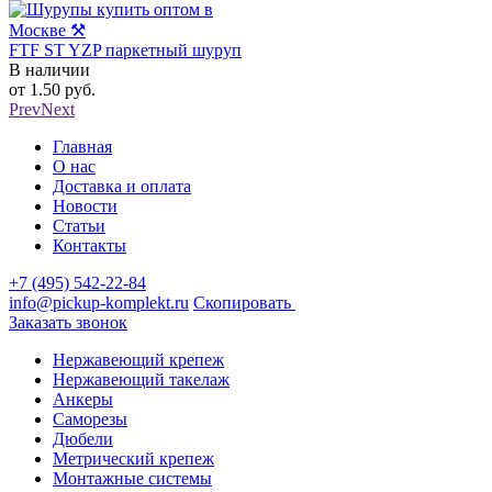
FTF ST YZP паркетный шуруп
FTF ST YZP паркетный шу
В наличии
В наличии
от
1.50
руб.
от
1.50
руб.
Prev
Next
Главная
О нас
Доставка и оплата
Новости
Статьи
Контакты
+7 (495) 542-22-84
info@pickup-komplekt.ru
Скопировать
Заказать звонок
Нержавеющий крепеж
Нержавеющий такелаж
Анкеры
Саморезы
Дюбели
Метрический крепеж
Монтажные системы