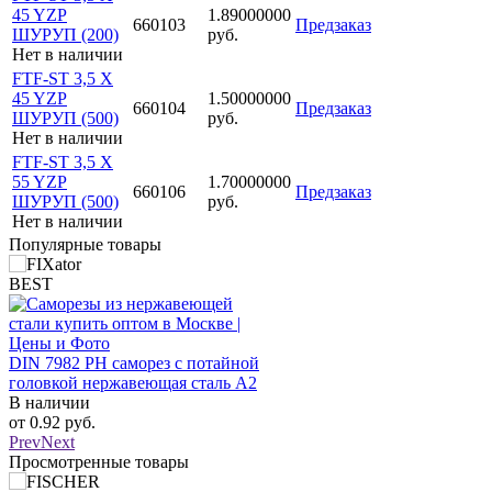
45 YZP
1.89000000
660103
Предзаказ
ШУРУП (200)
руб.
Нет в наличии
FTF-ST 3,5 X
45 YZP
1.50000000
660104
Предзаказ
ШУРУП (500)
руб.
Нет в наличии
FTF-ST 3,5 X
55 YZP
1.70000000
660106
Предзаказ
ШУРУП (500)
руб.
Нет в наличии
Популярные товары
BEST
BEST
R-KEX II Химический анк
(эпоксидная смола)
DIN 7982 PH саморез с потайной
В наличии
головкой нержавеющая сталь A2
от
2418.07
руб.
В наличии
от
0.92
руб.
Prev
Next
Просмотренные товары