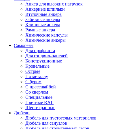
Анкер для высоких нагрузок
Анкерные шпильки
Втулочные анкера
Забивные анкеры
Клиновые анкера
Рамные анкера
Химические капсулы
Химические анкеры
Саморезы
Для профлиста
Для сэндвич-панелей
Конструкционные
Кровельные
Острые
По металлу
С буром
С прессшайбой
Со сверлом
Специальные
Цветные RAL
Шестигранные
Дюбели
Дюбель для пустотелых материалов
Дюбель для санузлов
Дюбель для строительных лесов