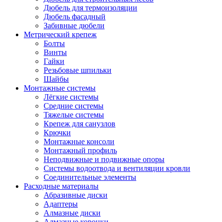
Дюбель для термоизоляции
Дюбель фасадный
Забивные дюбели
Метрический крепеж
Болты
Винты
Гайки
Резьбовые шпильки
Шайбы
Монтажные системы
Лёгкие системы
Средние системы
Тяжелые системы
Крепеж для санузлов
Крючки
Монтажные консоли
Монтажный профиль
Неподвижные и подвижные опоры
Системы водоотвода и вентиляции кровли
Соединительные элементы
Расходные материалы
Абразивные диски
Адаптеры
Алмазные диски
Алмазные коронки