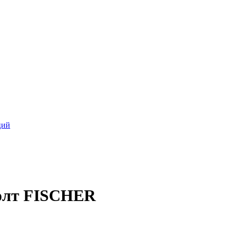
ций
болт FISCHER