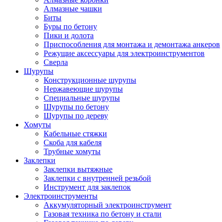
Алмазные чашки
Биты
Буры по бетону
Пики и долота
Приспособления для монтажа и демонтажа анкеров
Режущие аксессуары для электроинструментов
Сверла
Шурупы
Конструкционные шурупы
Нержавеющие шурупы
Специальные шурупы
Шурупы по бетону
Шурупы по дереву
Хомуты
Кабельные стяжки
Скоба для кабеля
Трубные хомуты
Заклепки
Заклепки вытяжные
Заклепки с внутренней резьбой
Инструмент для заклепок
Электроинструменты
Аккумуляторный электроинструмент
Газовая техника по бетону и стали