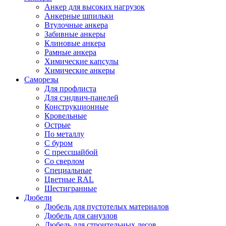
Анкер для высоких нагрузок
Анкерные шпильки
Втулочные анкера
Забивные анкеры
Клиновые анкера
Рамные анкера
Химические капсулы
Химические анкеры
Саморезы
Для профлиста
Для сэндвич-панелей
Конструкционные
Кровельные
Острые
По металлу
С буром
С прессшайбой
Со сверлом
Специальные
Цветные RAL
Шестигранные
Дюбели
Дюбель для пустотелых материалов
Дюбель для санузлов
Дюбель для строительных лесов