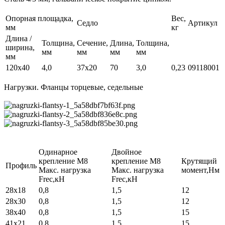
Опорная площадка,
Вес,
Седло
Артикул
мм
кг
Длина /
Толщина,
Сечение,
Длина,
Толщина,
ширина,
мм
мм
мм
мм
мм
120x40
4,0
37x20
70
3,0
0,23
09118001
Нагрузки. Фланцы торцевые, седельные
Одинарное
Двойное
крепление М8
крепление М8
Крутящий
Профиль
Макс. нагрузка
Макс. нагрузка
момент,Нм
Frec,кН
Frec,кН
28х18
0,8
1,5
12
28х30
0,8
1,5
12
38х40
0,8
1,5
15
41х21
0,8
1,5
15