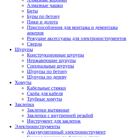
Алмазные чашки
Биты
Буры по бетону
Пики и долота
Приспособления для монтажа и демонтажа
анкеров
Режущие аксессуары для электроинструментов
Сверла
Шурупы
Конструкционные шурупы
Нержавеющие шурупы
Специальные шурупы
Шурупы по бетону
Шурупы по дереву
Хомуты
Кабельные стяжки
Скоба для кабеля
Трубные хомуты
Заклепки
Заклепки вытяжные
Заклепки с внутренней резьбой
Инструмент для заклепок
Электроинструменты
Аккумуляторный электроинструмент