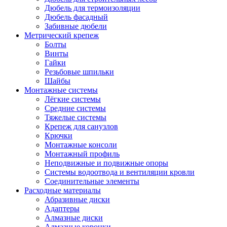
Дюбель для термоизоляции
Дюбель фасадный
Забивные дюбели
Метрический крепеж
Болты
Винты
Гайки
Резьбовые шпильки
Шайбы
Монтажные системы
Лёгкие системы
Средние системы
Тяжелые системы
Крепеж для санузлов
Крючки
Монтажные консоли
Монтажный профиль
Неподвижные и подвижные опоры
Системы водоотвода и вентиляции кровли
Соединительные элементы
Расходные материалы
Абразивные диски
Адаптеры
Алмазные диски
Алмазные коронки