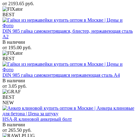
от
2193.65
руб.
BEST
DIN 985 гайка самоконтрящаяся, блистер, нержавеющая сталь
A2
В наличии
от
195.00
руб.
BEST
DIN 985 гайка самоконтрящаяся нержавеющая сталь A4
В наличии
от
3.05
руб.
BEST
NEW
HSA-R клиновой анкерный болт
В наличии
от
265.50
руб.