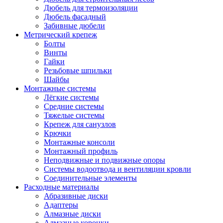
Дюбель для термоизоляции
Дюбель фасадный
Забивные дюбели
Метрический крепеж
Болты
Винты
Гайки
Резьбовые шпильки
Шайбы
Монтажные системы
Лёгкие системы
Средние системы
Тяжелые системы
Крепеж для санузлов
Крючки
Монтажные консоли
Монтажный профиль
Неподвижные и подвижные опоры
Системы водоотвода и вентиляции кровли
Соединительные элементы
Расходные материалы
Абразивные диски
Адаптеры
Алмазные диски
Алмазные коронки