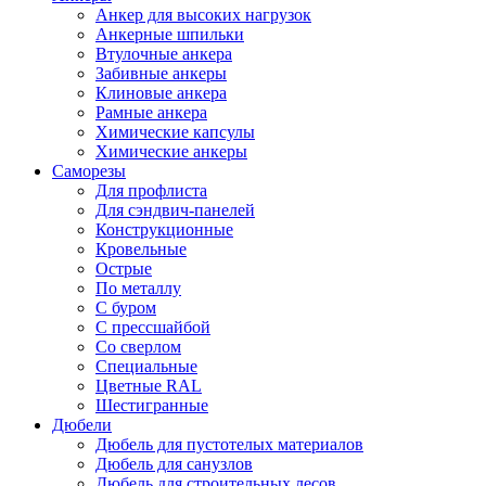
Анкер для высоких нагрузок
Анкерные шпильки
Втулочные анкера
Забивные анкеры
Клиновые анкера
Рамные анкера
Химические капсулы
Химические анкеры
Саморезы
Для профлиста
Для сэндвич-панелей
Конструкционные
Кровельные
Острые
По металлу
С буром
С прессшайбой
Со сверлом
Специальные
Цветные RAL
Шестигранные
Дюбели
Дюбель для пустотелых материалов
Дюбель для санузлов
Дюбель для строительных лесов