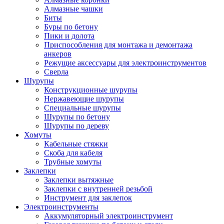
Алмазные чашки
Биты
Буры по бетону
Пики и долота
Приспособления для монтажа и демонтажа
анкеров
Режущие аксессуары для электроинструментов
Сверла
Шурупы
Конструкционные шурупы
Нержавеющие шурупы
Специальные шурупы
Шурупы по бетону
Шурупы по дереву
Хомуты
Кабельные стяжки
Скоба для кабеля
Трубные хомуты
Заклепки
Заклепки вытяжные
Заклепки с внутренней резьбой
Инструмент для заклепок
Электроинструменты
Аккумуляторный электроинструмент