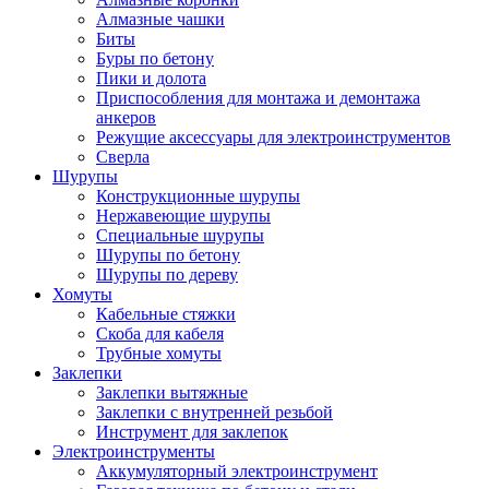
Алмазные чашки
Биты
Буры по бетону
Пики и долота
Приспособления для монтажа и демонтажа
анкеров
Режущие аксессуары для электроинструментов
Сверла
Шурупы
Конструкционные шурупы
Нержавеющие шурупы
Специальные шурупы
Шурупы по бетону
Шурупы по дереву
Хомуты
Кабельные стяжки
Скоба для кабеля
Трубные хомуты
Заклепки
Заклепки вытяжные
Заклепки с внутренней резьбой
Инструмент для заклепок
Электроинструменты
Аккумуляторный электроинструмент