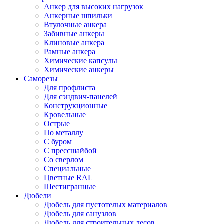
Анкер для высоких нагрузок
Анкерные шпильки
Втулочные анкера
Забивные анкеры
Клиновые анкера
Рамные анкера
Химические капсулы
Химические анкеры
Саморезы
Для профлиста
Для сэндвич-панелей
Конструкционные
Кровельные
Острые
По металлу
С буром
С прессшайбой
Со сверлом
Специальные
Цветные RAL
Шестигранные
Дюбели
Дюбель для пустотелых материалов
Дюбель для санузлов
Дюбель для строительных лесов