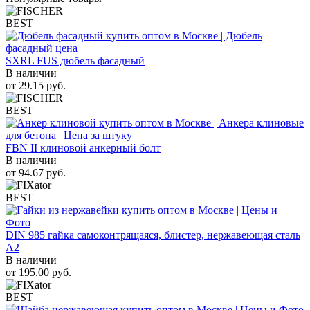
BEST
SXRL FUS дюбель фасадный
В наличии
от
29.15
руб.
BEST
FBN II клиновой анкерный болт
В наличии
от
94.67
руб.
BEST
DIN 985 гайка самоконтрящаяся, блистер, нержавеющая сталь
A2
В наличии
от
195.00
руб.
BEST