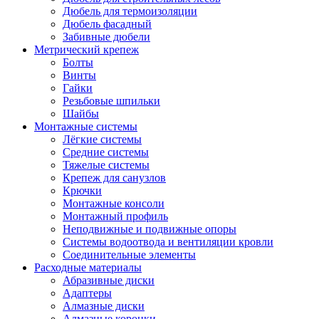
Дюбель для термоизоляции
Дюбель фасадный
Забивные дюбели
Метрический крепеж
Болты
Винты
Гайки
Резьбовые шпильки
Шайбы
Монтажные системы
Лёгкие системы
Средние системы
Тяжелые системы
Крепеж для санузлов
Крючки
Монтажные консоли
Монтажный профиль
Неподвижные и подвижные опоры
Системы водоотвода и вентиляции кровли
Соединительные элементы
Расходные материалы
Абразивные диски
Адаптеры
Алмазные диски
Алмазные коронки