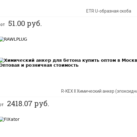
ETR U-образная скоба
51.00
руб.
от
BEST
R-KEX II Химический анкер (эпоксидн
2418.07
руб.
от
BEST