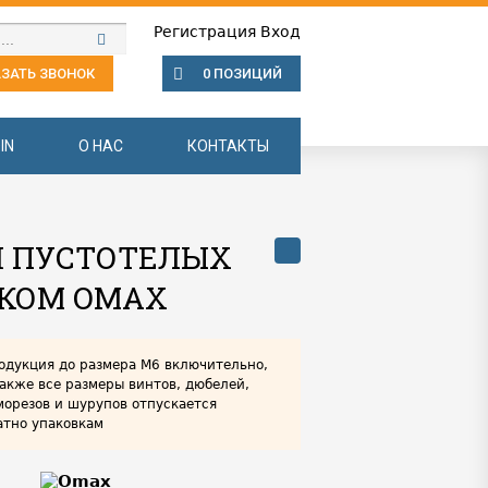
Регистрация
Вход
ЗАТЬ ЗВОНОК
0 ПОЗИЦИЙ
IN
О НАС
КОНТАКТЫ
Я ПУСТОТЕЛЫХ
КОМ OMAX
одукция до размера М6 включительно,
также все размеры винтов, дюбелей,
морезов и шурупов отпускается
атно упаковкам