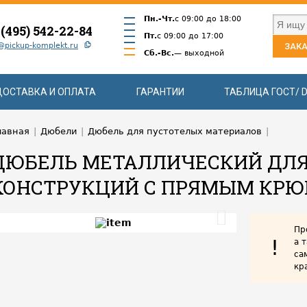
Пн.-Чт.
с 09:00 до 18:00
 (495) 542-22-84
Пт.
с 09:00 до 17:00
@pickup-komplekt.ru
ЗАКА
Сб.-Вс.
— выходной
ДОСТАВКА И ОПЛАТА
ГАРАНТИИ
ТАБЛИЦА ГОСТ/ D
лавная
|
Дюбели
|
Дюбель для пустотелых материалов
|
ДЮБЕЛЬ МЕТАЛЛИЧЕСКИЙ ДЛ
КОНСТРУКЦИЙ С ПРЯМЫМ КРЮ
Пр
!
а 
са
кр