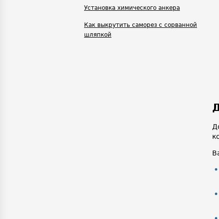
Установка химического анкера
Как выкрутить саморез с сорванной
шляпкой
Д
Д
к
В